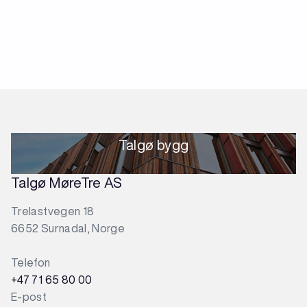
Talgø bygg
Talgø MøreTre AS
Trelastvegen 18
6652 Surnadal, Norge
Telefon
+47 71 65 80 00
E-post