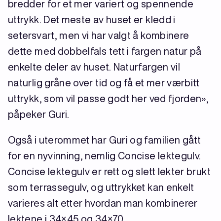
bredder for et mer variert og spennende
uttrykk. Det meste av huset er kledd i
setersvart, men vi har valgt å kombinere
dette med dobbelfals tett i fargen natur på
enkelte deler av huset. Naturfargen vil
naturlig gråne over tid og få et mer værbitt
uttrykk, som vil passe godt her ved fjorden»,
påpeker Guri.
Også i uterommet har Guri og familien gått
for en nyvinning, nemlig Concise lektegulv.
Concise lektegulv er rett og slett lekter brukt
som terrassegulv, og uttrykket kan enkelt
varieres alt etter hvordan man kombinerer
lektene i 34×45 og 34×70.