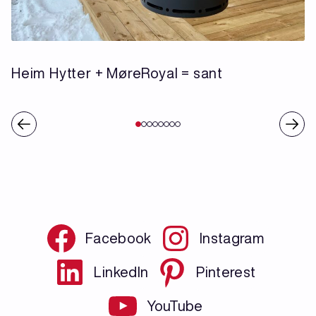
Heim Hytter + MøreRoyal = sant
Facebook
Instagram
LinkedIn
Pinterest
YouTube