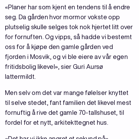
«Planer har som kjent en tendens til å endre
seg. Da gården hvor mormor vokste opp
plutselig skulle selges tok nok hjertet litt over
for fornuften. Og vipps, så hadde vi bestemt
oss for å kjøpe den gamle gården ved
fjorden i Mosvik, og vi ble eiere av vår egen
fritidsbolig likevel», sier Guri Aursø
lattermildt.
Men selv om det var mange følelser knyttet
til selve stedet, fant familien det likevel mest
fornuftig å rive det gamle 70-tallshuset, til
fordel for et nytt, arkitekttegnet hus.
«Det har vi ikke angret et sekund på»,