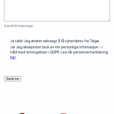
planlegger
0 av 600 maks tegn
Meld deg
Ja takk! Jeg ønsker selvsagt å få nyhetsbrev fra Talgø.
på
Ja! Jeg aksepterer bruk av min personlige informasjon – i
nyhetsbrev
tråd med retningslinjer i GDPR. Les vår personvernerklæring
her
CAPTCHA