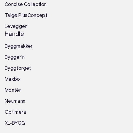
Concise Collection
Talgø PlusConcept
Levegger
Handle
Byggmakker
Bygger'n
Byggtorget
Maxbo
Montér
Neumann
Optimera
XL-BYGG