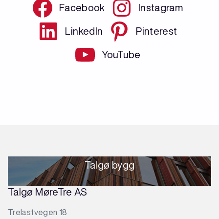
Facebook
Instagram
LinkedIn
Pinterest
YouTube
Talgø bygg
Talgø MøreTre AS
Trelastvegen 18