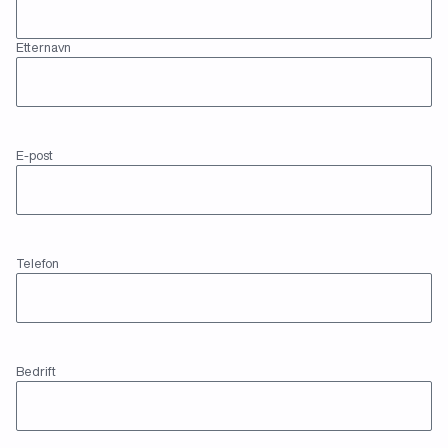
Etternavn
(Påkrevd)
E-
E-post
post
(Påkrevd)
Telefon
Telefon
(Påkrevd)
Bedrift
Bedrift