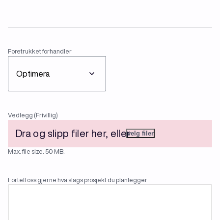
Foretrukket
Foretrukket forhandler
forhandler
File
Vedlegg (Frivillig)
Dra og slipp filer her, eller
velg filer
Max. file size: 50 MB.
Fortell oss
Fortell oss gjerne hva slags prosjekt du planlegger
gjerne hva
slags
prosjekt
du