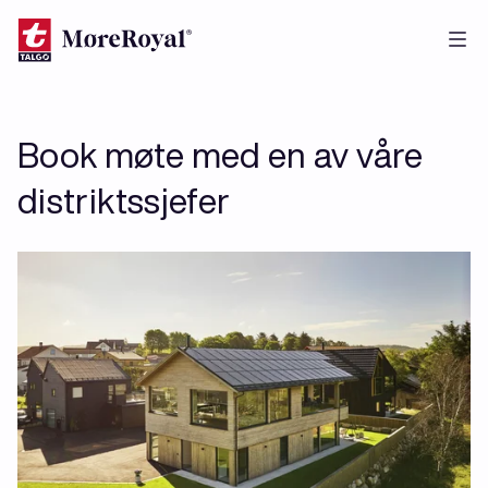
Hopp
til
hovedinnhold
Book møte med en av våre
distriktssjefer