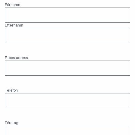
(Required)
Navn
Förnamn
Efternamn
(Required)
E-
E-postadress
postadress
(Required)
Telefon
Telefon
(Required)
Företag
Företag