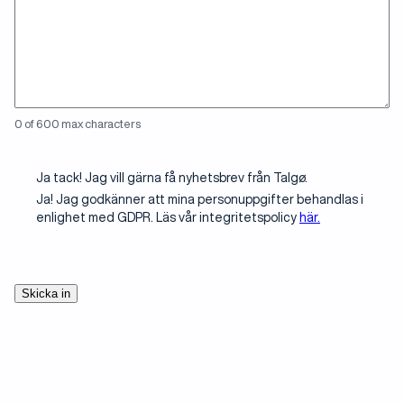
typ av
projekt
du
planerar
0 of 600 max characters
Meld deg
Ja tack! Jag vill gärna få nyhetsbrev från Talgø.
på
Ja! Jag godkänner att mina personuppgifter behandlas i
nyhetsbrev
enlighet med GDPR. Läs vår integritetspolicy
här.
CAPTCHA