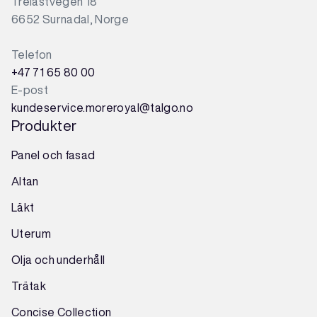
Trelastvegen 18
6652 Surnadal, Norge
Telefon
+47 71 65 80 00
E-post
kundeservice.moreroyal@talgo.no
Produkter
Panel och fasad
Altan
Läkt
Uterum
Olja och underhåll
Trätak
Concise Collection