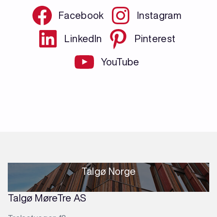
Facebook
Instagram
LinkedIn
Pinterest
YouTube
Talgø Norge
Talgø MøreTre AS