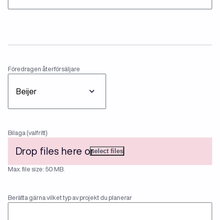
Föredragen
Föredragen återförsäljare
återförsäljare
File
Bilaga (valfritt)
Drop files here or
select files
Max. file size: 50 MB.
Berätta
Berätta gärna vilket typ av projekt du planerar
gärna
vilket