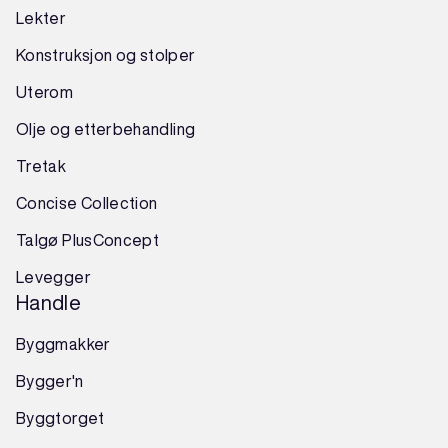
Lekter
Konstruksjon
og
stolper
Uterom
Olje og etterbehandling
Tretak
Concise Collection
Talgø PlusConcept
Levegger
Handle
Byggmakker
Bygger'n
Byggtorget