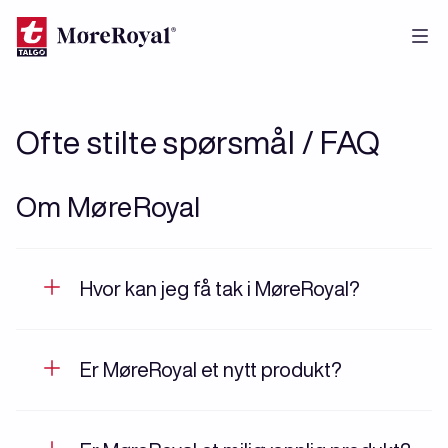
Hopp
til
hovedinnhold
Ofte stilte spørsmål / FAQ
Om MøreRoyal
Hvor kan jeg få tak i MøreRoyal?
Er MøreRoyal et nytt produkt?