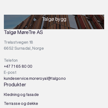
Talgø bygg
Talgø MøreTre AS
Trelastvegen 18
6652 Surnadal, Norge
Telefon
+47 71 65 80 00
E-post
kundeservice.moreroyal@talgo.no
Produkter
Kledning og fasade
Terrasse og dekke