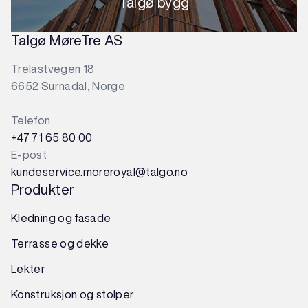
Talgø bygg
Talgø MøreTre AS
Trelastvegen 18
6652 Surnadal, Norge
Telefon
+47 71 65 80 00
E-post
kundeservice.moreroyal@talgo.no
Produkter
Kledning og fasade
Terrasse og dekke
Lekter
Konstruksjon
og
stolper