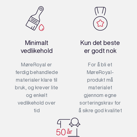
Minimalt
Kun det beste
vedlikehold
er godt nok
MøreRoyal er
For å bli et
ferdig behandlede
MøreRoyal-
materialer klare til
produkt må
bruk, og krever lite
materialet
og enkelt
gjennom egne
vedlikehold over
sorteringskrav for
tid
å sikre god kvalitet