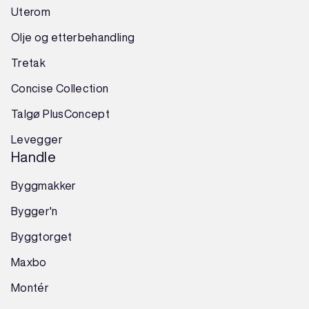
Uterom
Olje og etterbehandling
Tretak
Concise Collection
Talgø PlusConcept
Levegger
Handle
Byggmakker
Bygger'n
Byggtorget
Maxbo
Montér