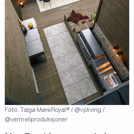
Foto: Talgø MøreRoyal® / @vpliving /
@vermeliproduksjoner