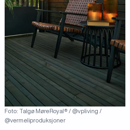
Foto: Talgø MøreRoyal® / @vpliving /
@vermeliproduksjoner