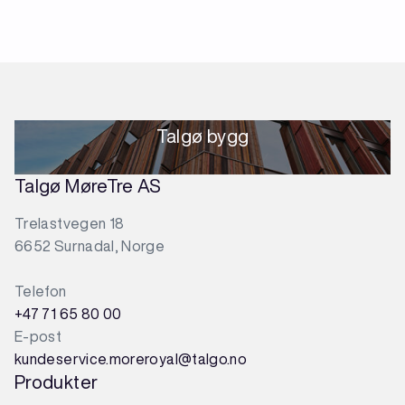
Talgø bygg
Talgø MøreTre AS
Trelastvegen 18
6652 Surnadal, Norge
Telefon
+47 71 65 80 00
E-post
kundeservice.moreroyal@talgo.no
Produkter