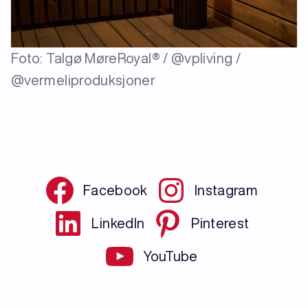
Foto: Talgø MøreRoyal® / @vpliving /
@vermeliproduksjoner
Facebook
Instagram
LinkedIn
Pinterest
YouTube