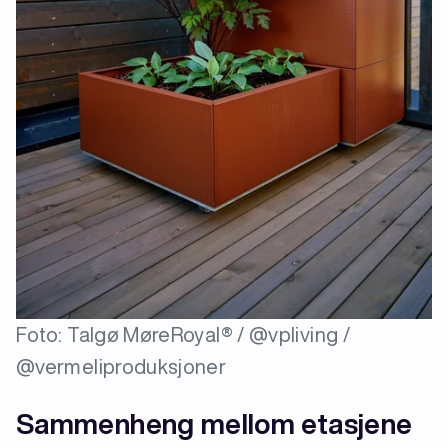
Foto: Talgø MøreRoyal® / @vpliving /
@vermeliproduksjoner
Sammenheng mellom etasjene