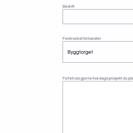
(Påkrevd)
Bedrift
Bedrift
Untitled
Foretrukket forhandler
Beskrivelse
Fortell oss gjerne hva slags prosjekt du p