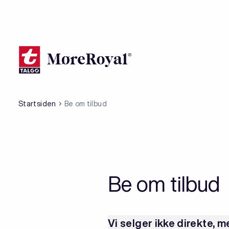
Hopp
til
hovedinnhold
Startsiden
Be om tilbud
Be om tilbud
Vi selger ikke direkte, m