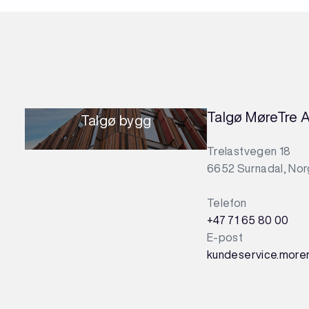
Talgø MøreTre 
Talgø bygg
Trelastvegen 18
6652 Surnadal, No
Telefon
+47 71 65 80 00
E-post
kundeservice.more