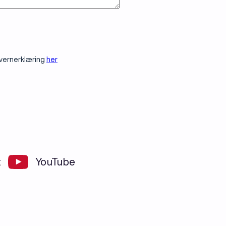
onvernerklæring
her
t
YouTube