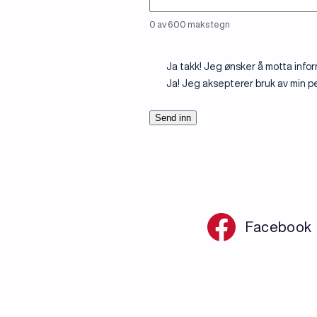
0 av 600 maks tegn
Påmelding
Ja takk! Jeg ønsker å motta infor
nyhetsbrev
Ja! Jeg aksepterer bruk av min pe
Facebook