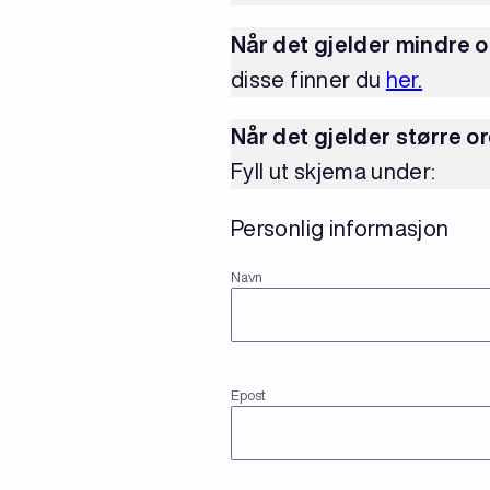
Når det gjelder mindre o
disse finner du
her.
Når det gjelder større o
Fyll ut skjema under:
Personlig informasjon
(Påkrevd)
Navn
Navn
(Påkrevd)
Epost
Epost