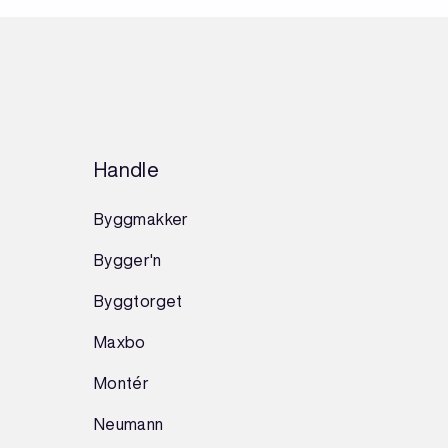
Handle
Byggmakker
Bygger'n
Byggtorget
Maxbo
Montér
Neumann