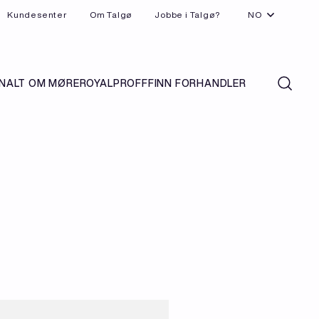
Kundesenter
Om Talgø
Jobbe i Talgø?
NO
N
ALT OM MØREROYAL
PROFF
FINN FORHANDLER