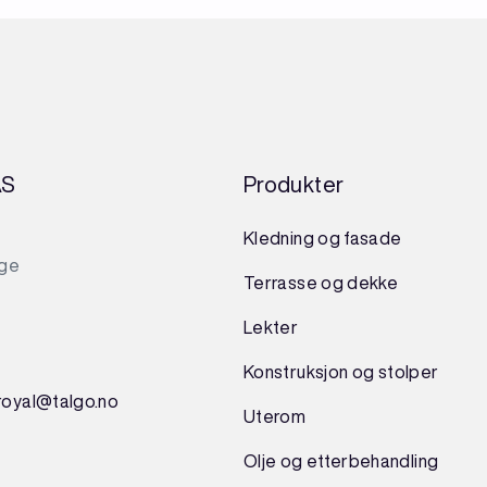
AS
Produkter
Kledning og fasade
rge
Terrasse og dekke
Lekter
Konstruksjon
og
stolper
royal@talgo.no
Uterom
Olje og etterbehandling