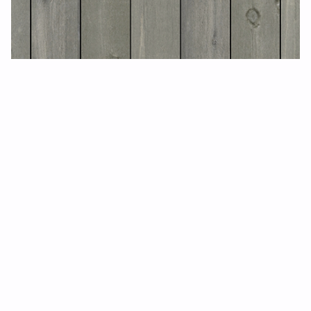
Trall Concise
KVALITET