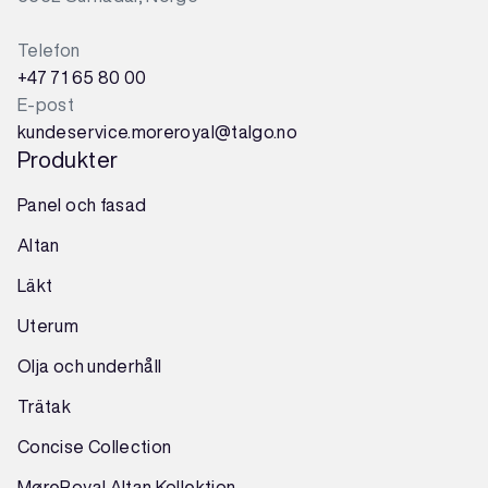
Telefon
+47 71 65 80 00
E-post
kundeservice.moreroyal@talgo.no
Produkter
Panel och fasad
Altan
Läkt
Uterum
Olja och underhåll
Trätak
Concise Collection
MøreRoyal Altan Kollektion