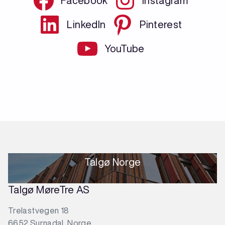
Facebook
Instagram
LinkedIn
Pinterest
YouTube
Talgø Norge
Talgø MøreTre AS
Trelastvegen 18
6652 Surnadal, Norge