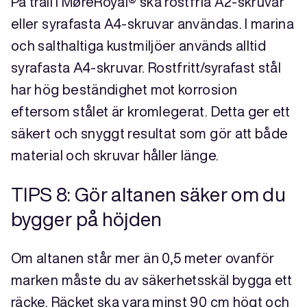
På trall i MøreRoyal® ska rostfria A2-skruvar
eller syrafasta A4-skruvar användas. I marina
och salthaltiga kustmiljöer används alltid
syrafasta A4-skruvar. Rostfritt/syrafast stål
har hög beständighet mot korrosion
eftersom stålet är kromlegerat. Detta ger ett
säkert och snyggt resultat som gör att både
material och skruvar håller länge.
TIPS 8: Gör altanen säker om du
bygger på höjden
Om altanen står mer än 0,5 meter ovanför
marken måste du av säkerhetsskäl bygga ett
räcke. Räcket ska vara minst 90 cm högt och