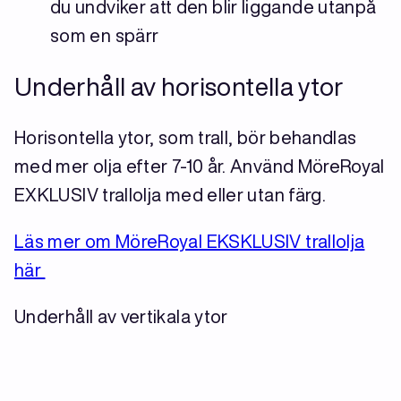
du undviker att den blir liggande utanpå
som en spärr
Underhåll av horisontella ytor
Horisontella ytor, som trall, bör behandlas
med mer olja efter 7-10 år. Använd MöreRoyal
EXKLUSIV trallolja med eller utan färg.
Läs mer om MöreRoyal EKSKLUSIV trallolja
här
Underhåll av vertikala ytor
Vertikala ytor, som panel, bör behandlas med
mer olja efter 10–20 år. Träexperter