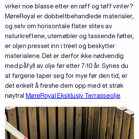
virker noe blasse etter en røff og tøff vinter?
MøreRoyal er dobbeltbehandlede materialer,
og selv om horisontale flater slites av
naturkreftene, utemøbler og tassende føtter,
er oljen presset inn i treet og beskytter
materialene. Det er derfor ikke nødvendig
med påfyll av olje før etter 7-10 år. Synes du
at fargene taper seg for mye før den tid, er
det enkelt å freshe dem opp med et strøk
nøytral
MøreRoyal Eksklusiv Terrasseolje
.