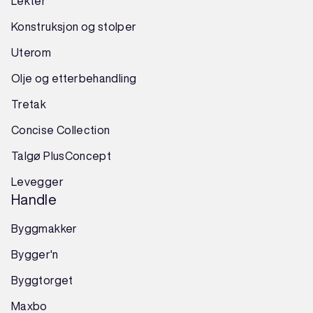
Lekter
Konstruksjon
og
stolper
Uterom
Olje og etterbehandling
Tretak
Concise Collection
Talgø PlusConcept
Levegger
Handle
Byggmakker
Bygger'n
Byggtorget
Maxbo