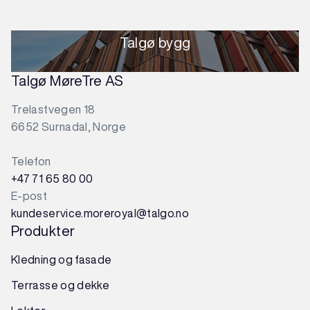
Talgø bygg
Talgø MøreTre AS
Trelastvegen 18
6652 Surnadal, Norge
Telefon
+47 71 65 80 00
E-post
kundeservice.moreroyal@talgo.no
Produkter
Kledning og fasade
Terrasse og dekke