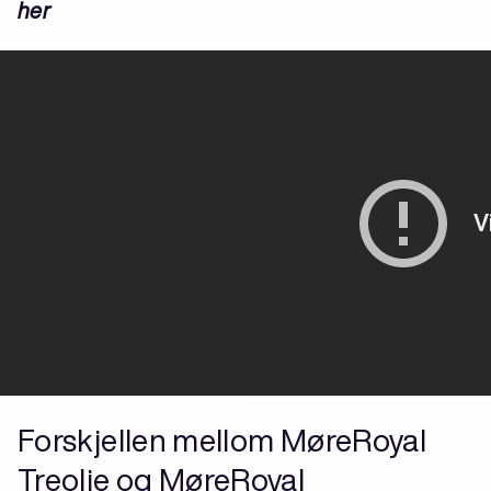
her
Forskjellen mellom MøreRoyal
Treolje og MøreRoyal