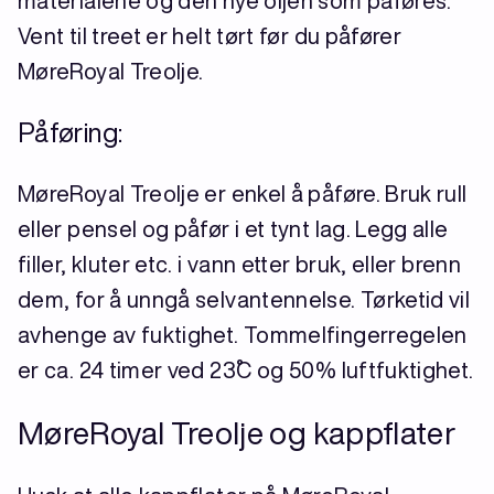
materialene og den nye oljen som påføres.
Vent til treet er helt tørt før du påfører
MøreRoyal Treolje.
Påføring:
MøreRoyal Treolje er enkel å påføre. Bruk rull
eller pensel og påfør i et tynt lag. Legg alle
filler, kluter etc. i vann etter bruk, eller brenn
dem, for å unngå selvantennelse. Tørketid vil
avhenge av fuktighet. Tommelfingerregelen
er ca. 24 timer ved 23˚C og 50% luftfuktighet.
MøreRoyal Treolje og kappflater