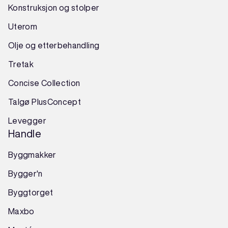
Konstruksjon
og
stolper
Uterom
Olje og etterbehandling
Tretak
Concise Collection
Talgø PlusConcept
Levegger
Handle
Byggmakker
Bygger'n
Byggtorget
Maxbo