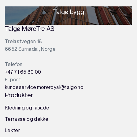
Talgø bygg
Talgø MøreTre AS
Trelastvegen 18
6652 Surnadal, Norge
Telefon
+47 71 65 80 00
E-post
kundeservice.moreroyal@talgo.no
Produkter
Kledning og fasade
Terrasse og dekke
Lekter