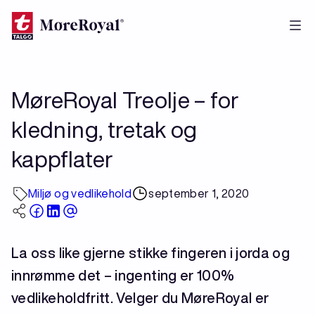
Hopp
til
hovedinnhold
MøreRoyal Treolje – for
kledning, tretak og
kappflater
Miljø og vedlikehold
september 1, 2020
La oss like gjerne stikke fingeren i jorda og
innrømme det – ingenting er 100%
vedlikeholdfritt. Velger du MøreRoyal er