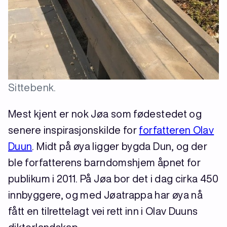
Sittebenk.
Mest kjent er nok Jøa som fødestedet og
senere inspirasjonskilde for
forfatteren Olav
Duun
. Midt på øya ligger bygda Dun, og der
ble forfatterens barndomshjem åpnet for
publikum i 2011. På Jøa bor det i dag cirka 450
innbyggere, og med Jøatrappa har øya nå
fått en tilrettelagt vei rett inn i Olav Duuns