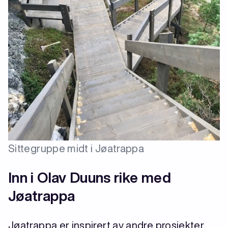
Sittegruppe midt i Jøatrappa
Inn i Olav Duuns rike med
Jøatrappa
Jøatrappa er inspirert av andre prosjekter