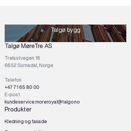
Talgø bygg
Talgø MøreTre AS
Trelastvegen 18
6652 Surnadal, Norge
Telefon
+47 71 65 80 00
E-post
kundeservice.moreroyal@talgo.no
Produkter
Kledning og fasade