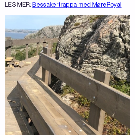
LES MER:
Bessakertrappa med MøreRoyal