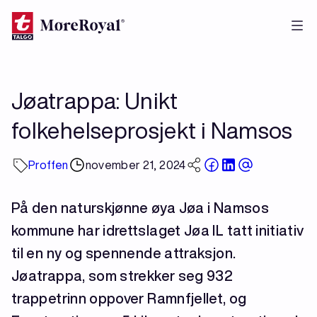
Hopp
til
hovedinnhold
Jøatrappa: Unikt
folkehelseprosjekt i Namsos
Proffen
november 21, 2024
På den naturskjønne øya Jøa i Namsos
kommune har idrettslaget Jøa IL tatt initiativ
til en ny og spennende attraksjon.
Jøatrappa, som strekker seg 932
trappetrinn oppover Ramnfjellet, og