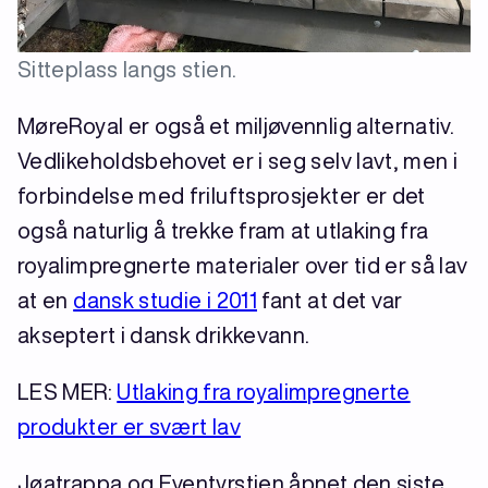
Sitteplass langs stien.
MøreRoyal er også et miljøvennlig alternativ.
Vedlikeholdsbehovet er i seg selv lavt, men i
forbindelse med friluftsprosjekter er det
også naturlig å trekke fram at utlaking fra
royalimpregnerte materialer over tid er så lav
at en
dansk studie i 2011
fant at det var
akseptert i dansk drikkevann.
LES MER:
Utlaking fra royalimpregnerte
produkter er svært lav
Jøatrappa og Eventyrstien åpnet den siste