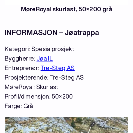
MøreRoyal skurlast, 50×200 grå
INFORMASJON – Jøatrappa
Kategori: Spesialprosjekt
Byggherre:
Jøa IL
Entreprenør:
Tre-Steg AS
Prosjekterende: Tre-Steg AS
MøreRoyal: Skurlast
Profil/dimensjon: 50×200
Farge: Grå