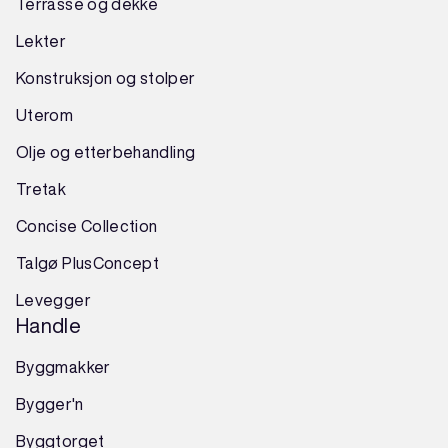
Terrasse og dekke
Lekter
Konstruksjon
og
stolper
Uterom
Olje og etterbehandling
Tretak
Concise Collection
Talgø PlusConcept
Levegger
Handle
Byggmakker
Bygger'n
Byggtorget