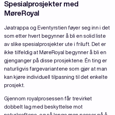
Spesialprosjekter med
MøreRoyal
Jøatrappa og Eventyrstien føyer seg inn i det
som etter hvert begynner å bli en solid liste
av slike spesialprosjekter ute i friluft. Det er
ikke tilfeldig at MøreRoyal begynner å bli en
gjenganger på disse prosjektene. Én ting er
naturligvis fargevariantene som gjør at man
kan kjøre individuell tilpasning til det enkelte
prosjekt.
Gjennom royalprosessen får trevirket
dobbelt lag med beskyttelse mot
naturkreftene, og så lenge man passer på å