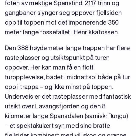
foten av mektige Spanstind. 2117 trinn og
gangbaner slynger seg oppover fjellsiden
opp til toppen mot det imponerende 350
meter lange fossefallet i Henrikkafossen.
Den 388 høydemeter lange trappen har flere
rasteplasser og utsiktspunkt på turen
oppover. Her kan man få en flott
turopplevelse, badet i midnattsol både på tur
opp i trappa – og ikke minst på toppen.
Underveis er det rasteplasser med fantastisk
utsikt over Lavangsfjorden og den 8
kilometer lange Spansdalen (samisk: Ruŋgu)
– et spektakulært syn med sine bratte
fjellsider kombinert med vill skog og grønne