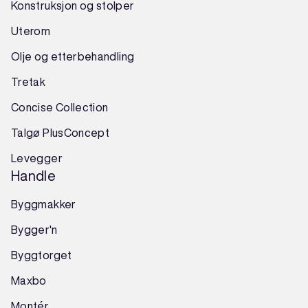
Konstruksjon
og
stolper
Uterom
Olje og etterbehandling
Tretak
Concise Collection
Talgø PlusConcept
Levegger
Handle
Byggmakker
Bygger'n
Byggtorget
Maxbo
Montér