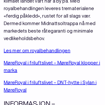
klimaet landet vårt har å by på. Med
royalbehandlingen leveres trematerialene
«ferdig påkledd», rustet for all slags vær.
Dermed kommer Midnattsoltrappa nå med
markedets beste råtegaranti og minimale
vedlikeholdsbehov.
Les mer om royalbehandlingen
MøreRoyal i friluftslivet – MøreRoyal klopper i
marka
MøreRoyal i friluftslivet – DNT-hytte i Sylan i
MøreRoyal
INFORMASJON –