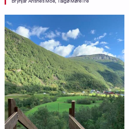
Brynjar Ansnes Moe, Talgø MøreTre