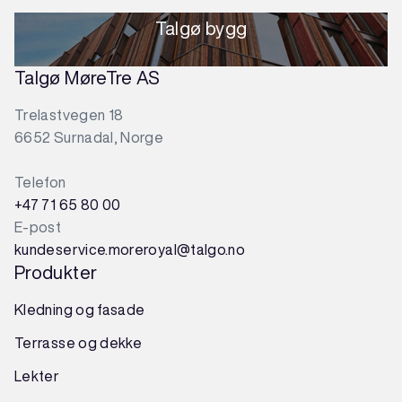
Talgø bygg
Talgø MøreTre AS
Trelastvegen 18
6652 Surnadal, Norge
Telefon
+47 71 65 80 00
E-post
kundeservice.moreroyal@talgo.no
Produkter
Kledning og fasade
Terrasse og dekke
Lekter