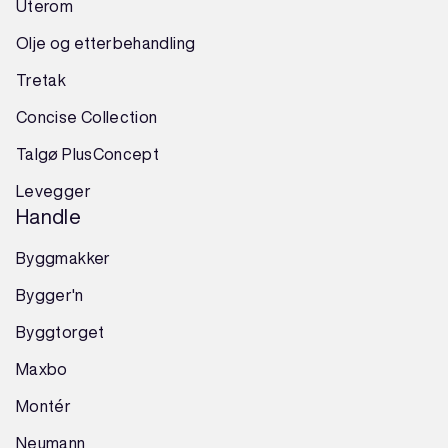
Uterom
Olje og etterbehandling
Tretak
Concise Collection
Talgø PlusConcept
Levegger
Handle
Byggmakker
Bygger'n
Byggtorget
Maxbo
Montér
Neumann