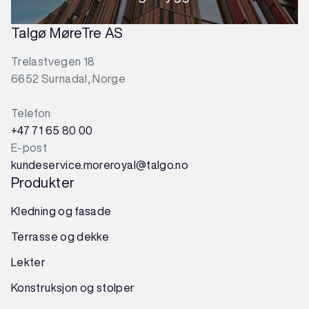
Talgø MøreTre AS
Trelastvegen 18
6652 Surnadal, Norge
Telefon
+47 71 65 80 00
E-post
kundeservice.moreroyal@talgo.no
Produkter
Kledning og fasade
Terrasse og dekke
Lekter
Konstruksjon
og
stolper