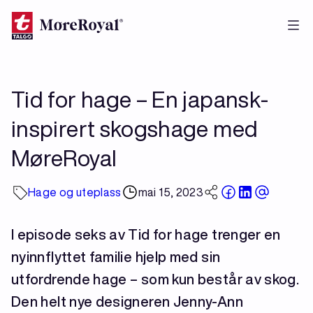
Hopp
til
hovedinnhold
Tid for hage – En japansk-
inspirert skogshage med
MøreRoyal
Hage og uteplass
mai 15, 2023
I episode seks av Tid for hage trenger en
nyinnflyttet familie hjelp med sin
utfordrende hage – som kun består av skog.
Den helt nye designeren Jenny-Ann