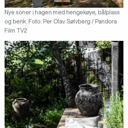
Nye soner i hagen med hengekøye, bålplass
og benk. Foto: Per Olav Sølvberg / Pandora
Film TV2