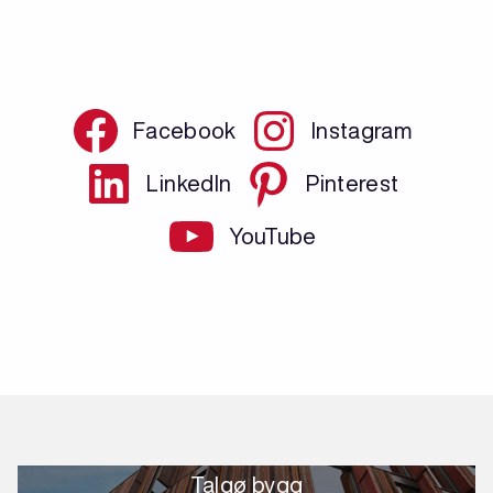
Facebook
Instagram
LinkedIn
Pinterest
YouTube
Talgø bygg