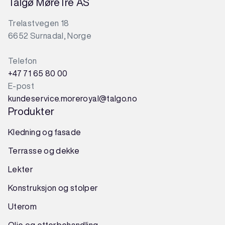
Talgø MøreTre AS
Trelastvegen 18
6652 Surnadal, Norge
Telefon
+47 71 65 80 00
E-post
kundeservice.moreroyal@talgo.no
Produkter
Kledning og fasade
Terrasse og dekke
Lekter
Konstruksjon
og
stolper
Uterom