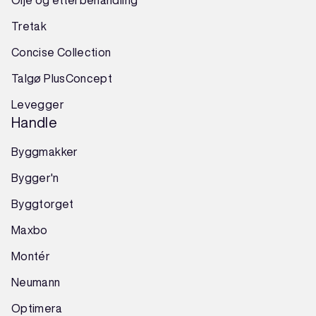
Olje og etterbehandling
Tretak
Concise Collection
Talgø PlusConcept
Levegger
Handle
Byggmakker
Bygger'n
Byggtorget
Maxbo
Montér
Neumann
Optimera