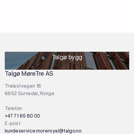
Talgø bygg
Talgø MøreTre AS
Trelastvegen 18
6652 Surnadal, Norge
Telefon
+47 71 65 80 00
E-post
kundeservice.moreroyal@talgo.no