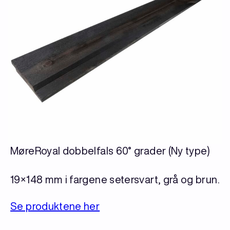
MøreRoyal dobbelfals 60° grader (Ny type)
19×148 mm i fargene setersvart, grå og brun.
Se produktene her