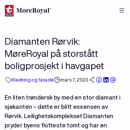
Hopp
til
hovedinnhold
Diamanten Rørvik:
MøreRoyal på storstått
boligprosjekt i havgapet
Kledning og fasade
mars 7, 2023
En liten trøndersk by med en stor diamant i
sjøkanten – dette er blitt essensen av
Rørvik. Leilighetskomplekset Diamanten
pryder byens flotteste tomt og har en