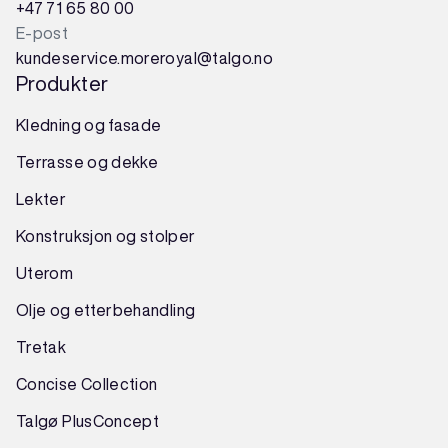
+47 71 65 80 00
E-post
kundeservice.moreroyal@talgo.no
Produkter
Kledning og fasade
Terrasse og dekke
Lekter
Konstruksjon
og
stolper
Uterom
Olje og etterbehandling
Tretak
Concise Collection
Talgø PlusConcept