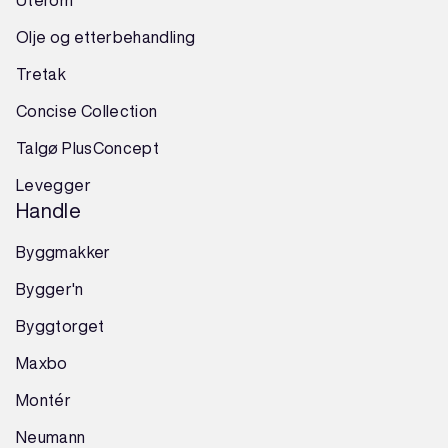
Olje og etterbehandling
Tretak
Concise Collection
Talgø PlusConcept
Levegger
Handle
Byggmakker
Bygger'n
Byggtorget
Maxbo
Montér
Neumann