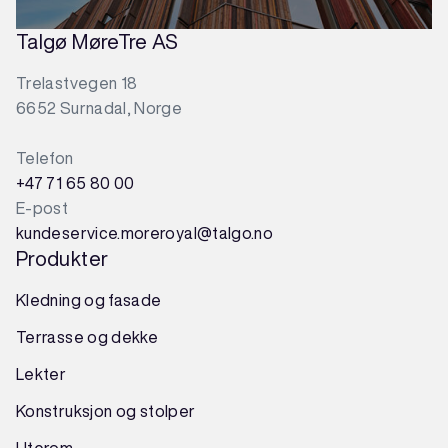
Talgø MøreTre AS
Trelastvegen 18
6652 Surnadal, Norge
Telefon
+47 71 65 80 00
E-post
kundeservice.moreroyal@talgo.no
Produkter
Kledning og fasade
Terrasse og dekke
Lekter
Konstruksjon
og
stolper
Uterom