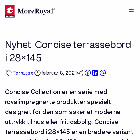
Hopp
til
hovedinnhold
Nyhet! Concise terrassebord
i 28×145
Terrasse
februar 8, 2021
Concise Collection er en serie med
royalimpregnerte produkter spesielt
designet for den som søker et moderne
uttrykk til hus eller fritidsbolig. Concise
terrassebord i 28×145 er en bredere variant