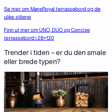
Se mer om MøreRoyal terrassebord og de
ulike stilene
Finn ut mer om UNO, DUO og Concise
terrassebord i 28×120
Trender i tiden – er du den smale
eller brede typen?