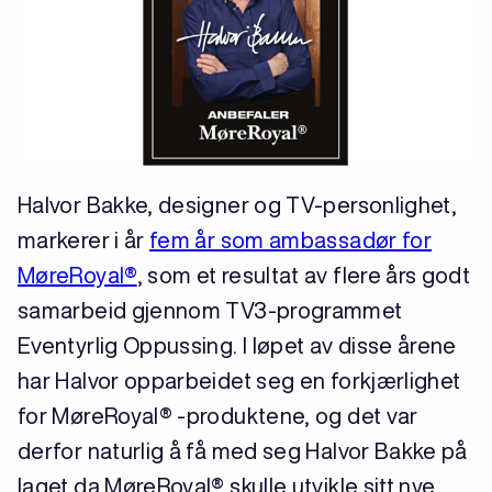
Halvor Bakke, designer og TV-personlighet,
markerer i år
fem år som ambassadør for
MøreRoyal®
, som et resultat av flere års godt
samarbeid gjennom TV3-programmet
Eventyrlig Oppussing. I løpet av disse årene
har Halvor opparbeidet seg en forkjærlighet
for MøreRoyal® -produktene, og det var
derfor naturlig å få med seg Halvor Bakke på
laget da MøreRoyal® skulle utvikle sitt nye