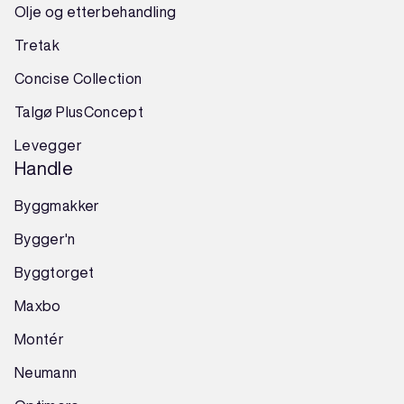
Olje og etterbehandling
Tretak
Concise Collection
Talgø PlusConcept
Levegger
Handle
Byggmakker
Bygger'n
Byggtorget
Maxbo
Montér
Neumann