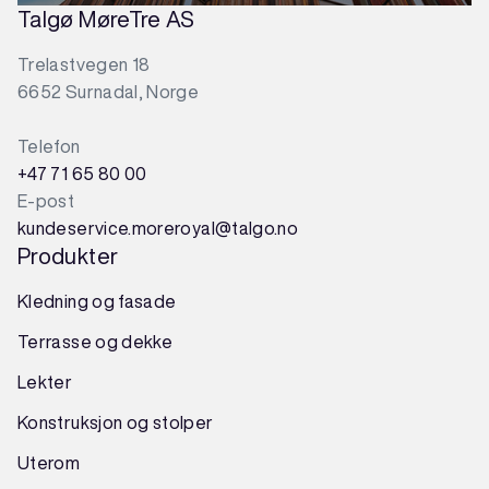
Talgø MøreTre AS
Trelastvegen 18
6652 Surnadal, Norge
Telefon
+47 71 65 80 00
E-post
kundeservice.moreroyal@talgo.no
Produkter
Kledning og fasade
Terrasse og dekke
Lekter
Konstruksjon
og
stolper
Uterom