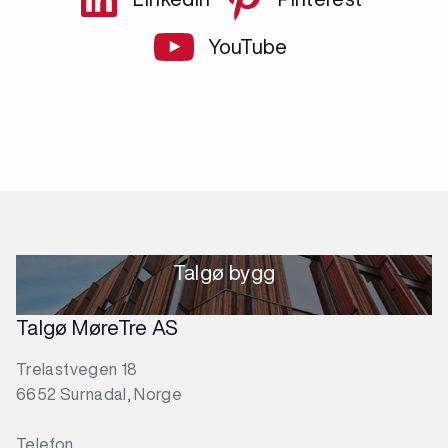
YouTube
Talgø bygg
Talgø MøreTre AS
Trelastvegen 18
6652 Surnadal, Norge
Telefon