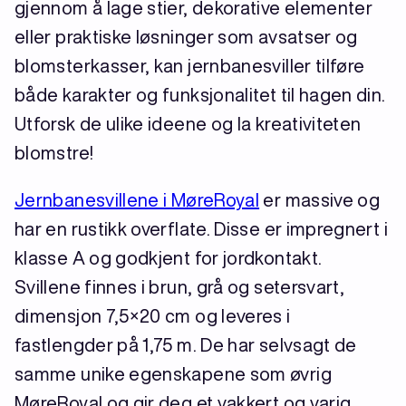
gjennom å lage stier, dekorative elementer
eller praktiske løsninger som avsatser og
blomsterkasser, kan jernbanesviller tilføre
både karakter og funksjonalitet til hagen din.
Utforsk de ulike ideene og la kreativiteten
blomstre!
Jernbanesvillene i MøreRoyal
er massive og
har en rustikk overflate. Disse er impregnert i
klasse A og godkjent for jordkontakt.
Svillene finnes i brun, grå og setersvart,
dimensjon 7,5×20 cm og leveres i
fastlengder på 1,75 m. De har selvsagt de
samme unike egenskapene som øvrig
MøreRoyal og gir deg et vakkert og varig