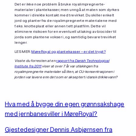
Det er ikke noe problem å bruke royalimpregnerte-
materialer i plantekasser, men unngå at maten som dyrkes
kommer i direkte kontakt med trevirket. Du skiller enkelt
jord og planter fra de royalimpregnerte materialene med
f.eks. knotteplast eller annen tett plastfilm. Dette vil
eliminere risikoen for en eventuell utlaking av biocider til
jorda som plantene vokser i, og samtidig bevare trevirket
lenger.
LES MER:
MøreRoyal og plantekasser – er det trygt?
Visste du forresten at en
rapport fra Danish Technological
Institute fra 2011
viser at over 7 år var utlakingen fra
royalimpregnerte materialer så liten, at CU-konsentrasjonen i
jorden var lavere enn det som er akseptert i dansk drikkevann?
Hva med å bygge din egen grønnsakshage
med jernbanesviller i MøreRoyal?
Gjestedesigner Dennis Asbjørnsen fra