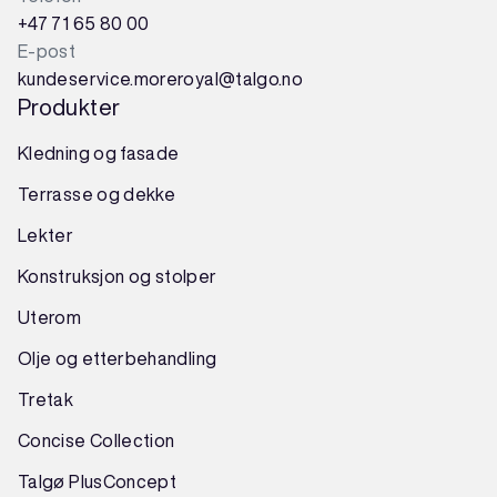
+47 71 65 80 00
E-post
kundeservice.moreroyal@talgo.no
Produkter
Kledning og fasade
Terrasse og dekke
Lekter
Konstruksjon
og
stolper
Uterom
Olje og etterbehandling
Tretak
Concise Collection
Talgø PlusConcept