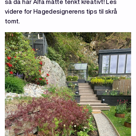
så da har Alfa måtte tenkt kreativt! Les
videre for Hagedesignerens tips til skrå
tomt.