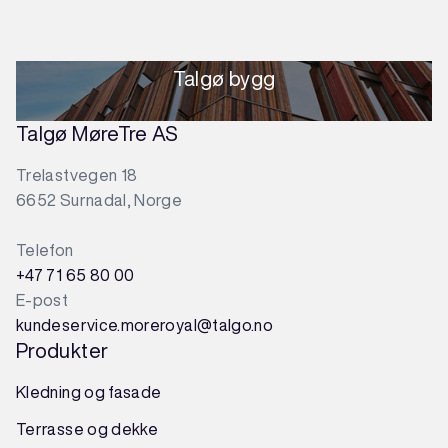
Talgø bygg
Talgø MøreTre AS
Trelastvegen 18
6652 Surnadal, Norge
Telefon
+47 71 65 80 00
E-post
kundeservice.moreroyal@talgo.no
Produkter
Kledning og fasade
Terrasse og dekke