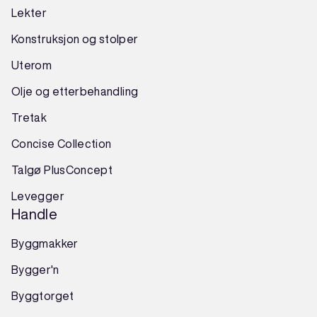
Lekter
Konstruksjon
og
stolper
Uterom
Olje og etterbehandling
Tretak
Concise Collection
Talgø PlusConcept
Levegger
Handle
Byggmakker
Bygger'n
Byggtorget