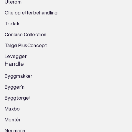
Uterom
Olje og etterbehandling
Tretak
Concise Collection
Talgø PlusConcept
Levegger
Handle
Byggmakker
Bygger'n
Byggtorget
Maxbo
Montér
Neumann