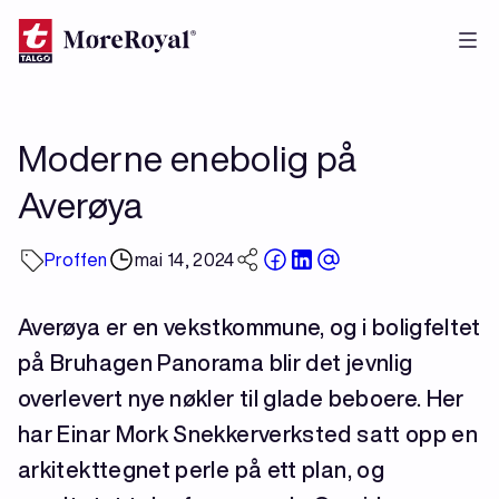
Hopp
til
hovedinnhold
Moderne enebolig på
Averøya
Proffen
mai 14, 2024
Averøya er en vekstkommune, og i boligfeltet
på Bruhagen Panorama blir det jevnlig
overlevert nye nøkler til glade beboere. Her
har Einar Mork Snekkerverksted satt opp en
arkitekttegnet perle på ett plan, og