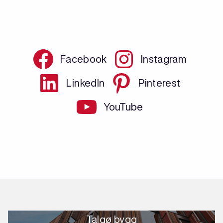
Facebook
Instagram
LinkedIn
Pinterest
YouTube
Talgø bygg