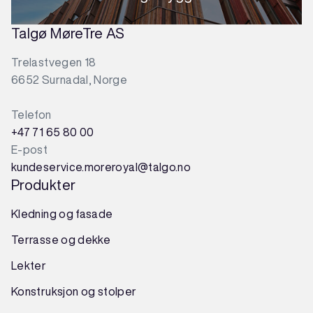
Talgø MøreTre AS
Trelastvegen 18
6652 Surnadal, Norge
Telefon
+47 71 65 80 00
E-post
kundeservice.moreroyal@talgo.no
Produkter
Kledning og fasade
Terrasse og dekke
Lekter
Konstruksjon
og
stolper