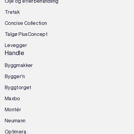
Olje og etterbehandling
Tretak
Concise Collection
Talgø PlusConcept
Levegger
Handle
Byggmakker
Bygger'n
Byggtorget
Maxbo
Montér
Neumann
Optimera