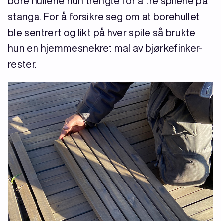
bore hullene hun trengte for å tre spilene på
stanga. For å forsikre seg om at borehullet
ble sentrert og likt på hver spile så brukte
hun en hjemmesnekret mal av bjørkefinker-
rester.