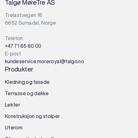
Talgø MøreTre AS
Trelastvegen 18
6652 Surnadal, Norge
Telefon
+47 71 65 80 00
E-post
kundeservice.moreroyal@talgo.no
Produkter
Kledning og fasade
Terrasse og dekke
Lekter
Konstruksjon
og
stolper
Uterom