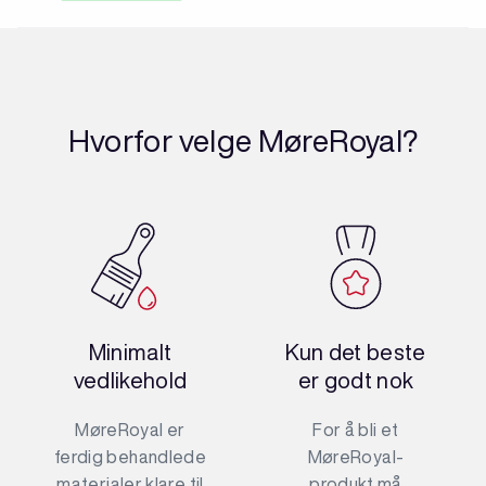
Hvorfor velge MøreRoyal?
Minimalt
Kun det beste
vedlikehold
er godt nok
MøreRoyal er
For å bli et
ferdig behandlede
MøreRoyal-
materialer klare til
produkt må