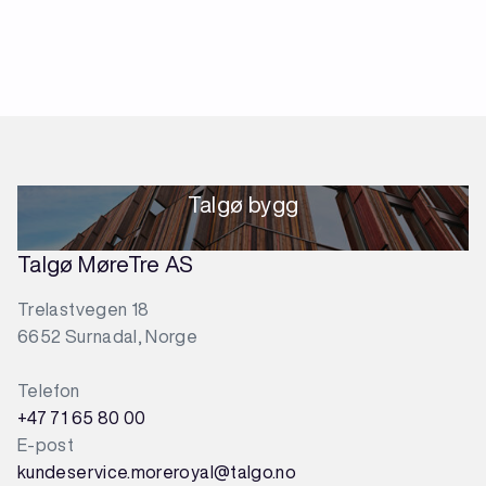
Talgø bygg
Talgø MøreTre AS
Trelastvegen 18
6652 Surnadal, Norge
Telefon
+47 71 65 80 00
E-post
kundeservice.moreroyal@talgo.no