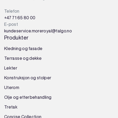
Telefon
+47 71 65 80 00
E-post
kundeservice.moreroyal@talgo.no
Produkter
Kledning og fasade
Terrasse og dekke
Lekter
Konstruksjon
og
stolper
Uterom
Olje og etterbehandling
Tretak
Concise Collection