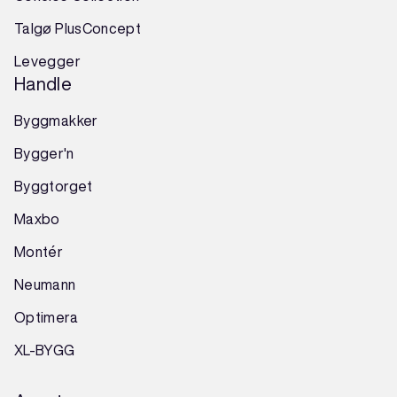
Talgø PlusConcept
Levegger
Handle
Byggmakker
Bygger'n
Byggtorget
Maxbo
Montér
Neumann
Optimera
XL-BYGG