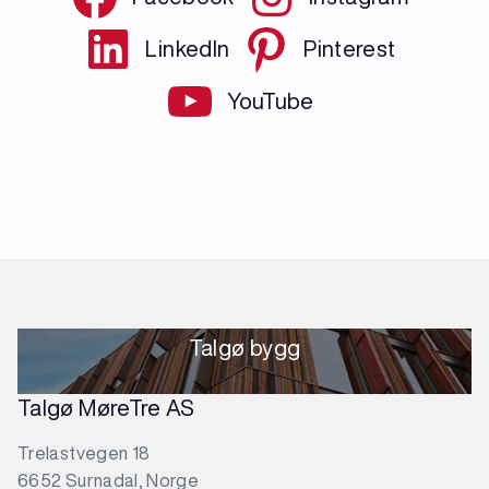
LinkedIn
Pinterest
YouTube
Talgø bygg
Talgø MøreTre AS
Trelastvegen 18
6652 Surnadal, Norge