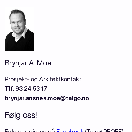
Brynjar A. Moe
Prosjekt- og Arkitektkontakt
Tlf. 93 24 53 17
brynjar.ansnes.moe@talgo.no
Følg oss!
Følg oss gjerne på
Facebook
(Talgø PROFF),