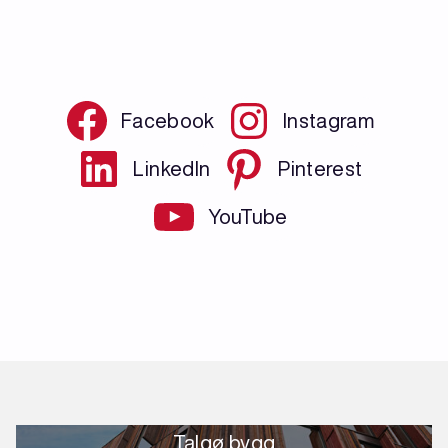
Facebook
Instagram
LinkedIn
Pinterest
YouTube
Talgø bygg