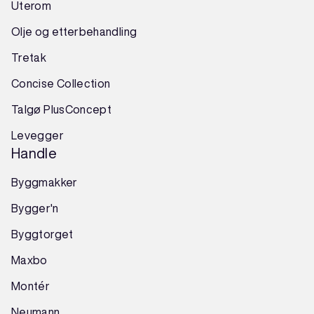
Uterom
Olje og etterbehandling
Tretak
Concise Collection
Talgø PlusConcept
Levegger
Handle
Byggmakker
Bygger'n
Byggtorget
Maxbo
Montér
Neumann