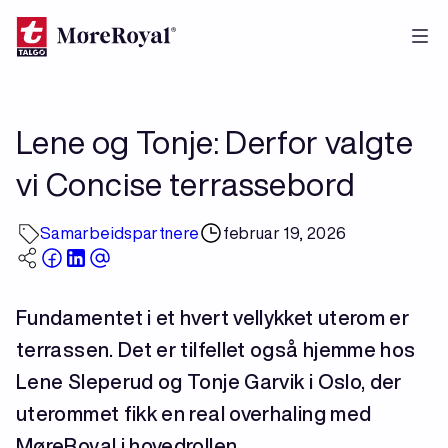
Hopp
til
hovedinnhold
Lene og Tonje: Derfor valgte
vi Concise terrassebord
Samarbeidspartnere
februar 19, 2026
Fundamentet i et hvert vellykket uterom er
terrassen. Det er tilfellet også hjemme hos
Lene Sleperud og Tonje Garvik i Oslo, der
uterommet fikk en real overhaling med
MøreRoyal i hovedrollen.