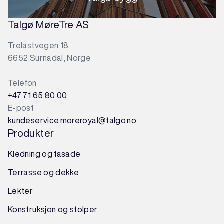
Talgø MøreTre AS
Trelastvegen 18
6652 Surnadal, Norge
Telefon
+47 71 65 80 00
E-post
kundeservice.moreroyal@talgo.no
Produkter
Kledning og fasade
Terrasse og dekke
Lekter
Konstruksjon
og
stolper