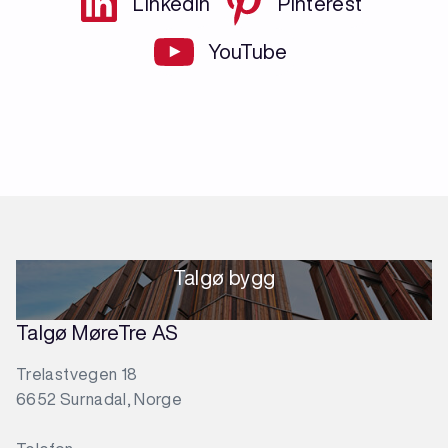
LinkedIn
Pinterest
YouTube
Talgø bygg
Talgø MøreTre AS
Trelastvegen 18
6652 Surnadal, Norge