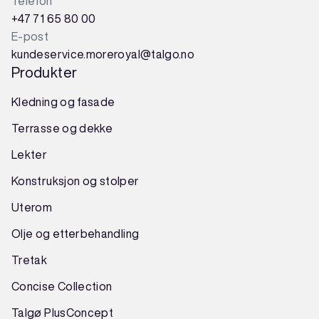
Telefon
+47 71 65 80 00
E-post
kundeservice.moreroyal@talgo.no
Produkter
Kledning og fasade
Terrasse og dekke
Lekter
Konstruksjon
og
stolper
Uterom
Olje og etterbehandling
Tretak
Concise Collection
Talgø PlusConcept