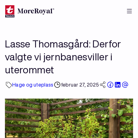
Hopp
til
hovedinnhold
Lasse Thomasgård: Derfor
valgte vi jernbanesviller i
uterommet
Hage og uteplass
februar 27, 2025