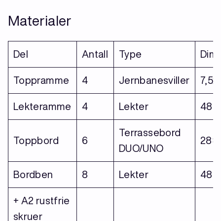
Materialer
Del
Antall
Type
Dim
Toppramme
4
Jernbanesviller
7,5x
Lekteramme
4
Lekter
48×
Terrassebord
Toppbord
6
28×
DUO/UNO
Bordben
8
Lekter
48×
+ A2 rustfrie
skruer