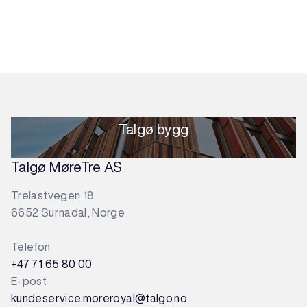
Talgø bygg
Talgø MøreTre AS
Trelastvegen 18
6652 Surnadal, Norge
Telefon
+47 71 65 80 00
E-post
kundeservice.moreroyal@talgo.no