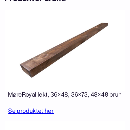
MøreRoyal lekt, 36×48, 36×73, 48×48 brun
Se produktet her