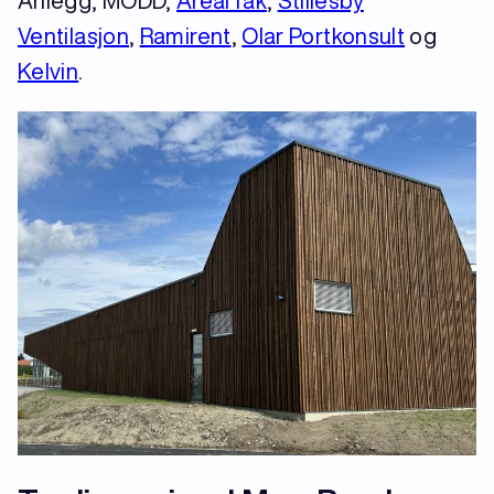
Anlegg, MODD,
ArealTak
,
Stillesby
Ventilasjon
,
Ramirent
,
Olar Portkonsult
og
Kelvin
.