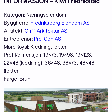
INFORMASJON – Kiwi Fredrikstad
Kategori: Næringseiendom
Byggherre:
Fredriksborg Eiendom AS
Arkitekt:
Griff Arkitektur AS
Entreprenør:
Pre-Con AS
MøreRoyal: Kledning, lekter
Profil/dimensjon: 19×73, 19×98, 19×123,
22×48 (kledning), 36×48, 36×73, 48×48
(lekter
Farge: Brun