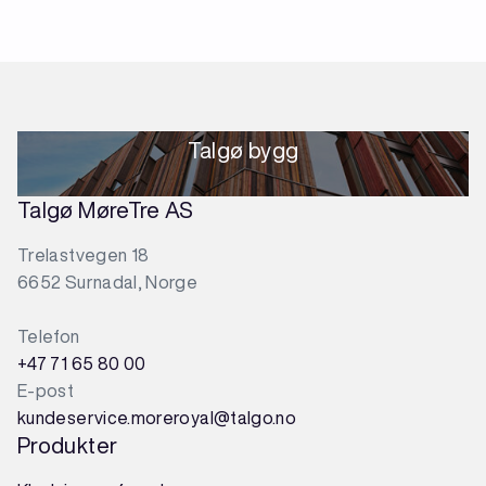
Talgø bygg
Talgø MøreTre AS
Trelastvegen 18
6652 Surnadal, Norge
Telefon
+47 71 65 80 00
E-post
kundeservice.moreroyal@talgo.no
Produkter