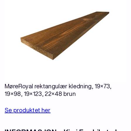
MøreRoyal rektangulær kledning, 19×73,
19×98, 19×123, 22×48 brun
Se produktet her