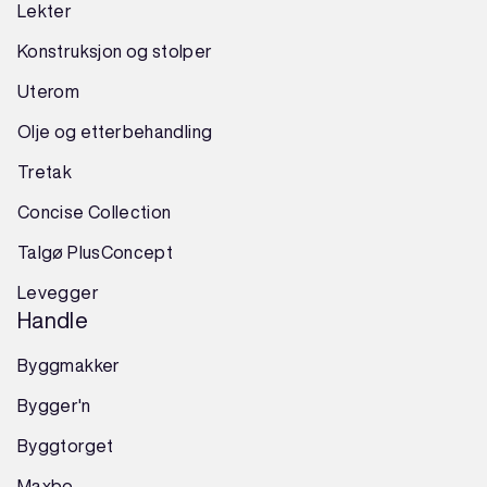
Lekter
Konstruksjon
og
stolper
Uterom
Olje og etterbehandling
Tretak
Concise Collection
Talgø PlusConcept
Levegger
Handle
Byggmakker
Bygger'n
Byggtorget
Maxbo