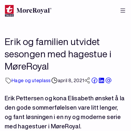
Hopp
til
hovedinnhold
Erik og familien utvidet
sesongen med hagestue i
MøreRoyal
Hage og uteplass
april 8, 2021
Erik Pettersen og kona Elisabeth ønsket å la
den gode sommerfølelsen vare litt lenger,
og fant løsningen i en ny og moderne serie
med hagestuer i MøreRoyal.