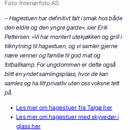
Foto: Interiørfoto AS
–
Hagestuen har definitivt falt i smak hos både
den eldre og den yngre garde», sier Erik
Pettersen. «Vi har montert utekjøkken og grill i
tilknytning til hagestuen, og vi samler gjerne
nære venner og familie til god mat og
fotballkamp. For ungdommen er dette også
blitt en yndet samlingsplass, hvor de kan
samles og ha litt privatliv uten oss voksne tett
på.
Les mer om hagestuer fra Talgø her
Les mer om hagestuer med skyvedør i
glass her