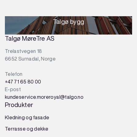
Talgø bygg
Talgø MøreTre AS
Trelastvegen 18
6652 Surnadal, Norge
Telefon
+47 71 65 80 00
E-post
kundeservice.moreroyal@talgo.no
Produkter
Kledning og fasade
Terrasse og dekke