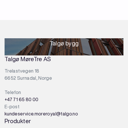
Talgø bygg
Talgø MøreTre AS
Trelastvegen 18
6652 Surnadal, Norge
Telefon
+47 71 65 80 00
E-post
kundeservice.moreroyal@talgo.no
Produkter