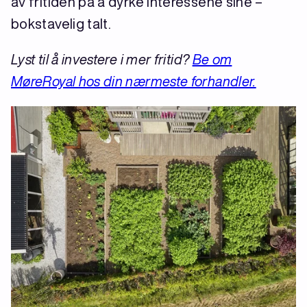
av fritiden på å dyrke interessene sine –
bokstavelig talt.
Lyst til å investere i mer fritid?
Be om
MøreRoyal hos din nærmeste forhandler.