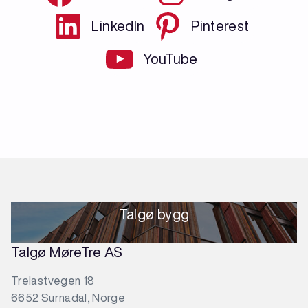
LinkedIn
Pinterest
YouTube
Talgø bygg
Talgø MøreTre AS
Trelastvegen 18
6652 Surnadal, Norge