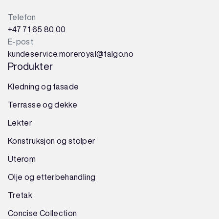
Telefon
+47 71 65 80 00
E-post
kundeservice.moreroyal@talgo.no
Produkter
Kledning og fasade
Terrasse og dekke
Lekter
Konstruksjon
og
stolper
Uterom
Olje og etterbehandling
Tretak
Concise Collection