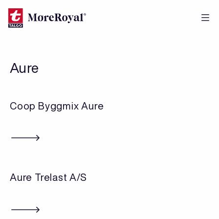
Hopp
til
hovedinnhold
Aure
Coop Byggmix Aure
Aure Trelast A/S