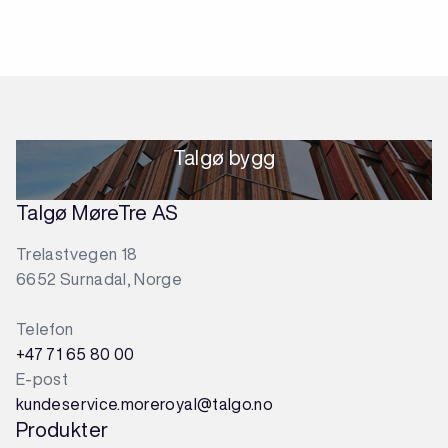
Talgø bygg
Talgø MøreTre AS
Trelastvegen 18
6652 Surnadal, Norge
Telefon
+47 71 65 80 00
E-post
kundeservice.moreroyal@talgo.no
Produkter