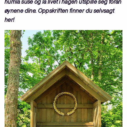
humla suse og la livet i hagen utspille seg foran
øynene dine. Oppskriften finner du selvsagt
her!