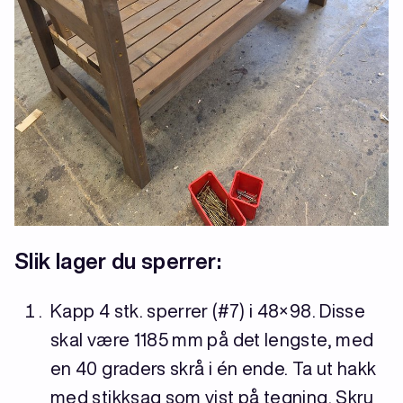
Slik lager du sperrer:
Kapp 4 stk. sperrer (#7) i 48×98. Disse
skal være 1185 mm på det lengste, med
en 40 graders skrå i én ende. Ta ut hakk
med stikksag som vist på tegning. Skru