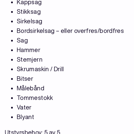
Kappsag
Stikksag
Sirkelsag
Bordsirkelsag – eller overfres/bordfres
Sag
Hammer
Stemjern
Skrumaskin / Drill
Bitser
Målebånd
Tommestokk
Vater
Blyant
Utstyrsbehov: 5 av 5