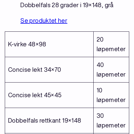
Dobbelfals 28 grader i 19×148, grå
Se produktet her
20
K-virke 48×98
løpemeter
40
Concise lekt 34×70
løpemeter
10
Concise lekt 45×45
løpemeter
30
Dobbelfals rettkant 19×148
løpemeter