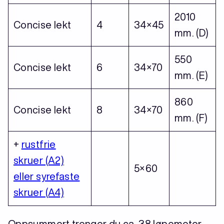
2010
Concise lekt
4
34×45
mm. (D)
550
Concise lekt
6
34×70
mm. (E)
860
Concise lekt
8
34×70
mm. (F)
+
rustfrie
skruer (A2)
5×60
eller syrefaste
skruer (A4)
Oppsummert trenger du ca. 38 løpemeter