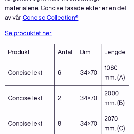
materialene. Concise fasadelekter er en del
av vår
Concise Collection®
.
Se produktet he
r
Produkt
Antall
Dim
Lengde
1060
Concise lekt
6
34×70
mm. (A)
2000
Concise lekt
2
34×70
mm. (B)
2070
Concise lekt
8
34×70
mm. (C)