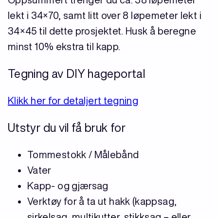
lekt i 34×70, samt litt over 8 løpemeter lekt i
34×45 til dette prosjektet. Husk å beregne
minst 10% ekstra til kapp.
Tegning av DIY hageportal
Klikk her for detaljert tegning
Utstyr du vil få bruk for
Tommestokk / Målebånd
Vater
Kapp- og gjærsag
Verktøy for å ta ut hakk (kappsag,
sirkelsag, multikutter, stikksag – eller