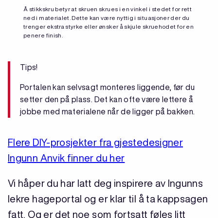
Å stikkskru betyr at skruen skrues i en vinkel i stedet for rett
ned i materialet. Dette kan være nyttig i situasjoner der du
trenger ekstra styrke eller ønsker å skjule skruehodet for en
penere finish.
Tips!
Portalen kan selvsagt monteres liggende, før du
setter den på plass. Det kan ofte være lettere å
jobbe med materialene når de ligger på bakken.
Flere DIY-prosjekter fra gjestedesigner
Ingunn Anvik finner du her
Vi håper du har latt deg inspirere av Ingunns
lekre hageportal og er klar til å ta kappsagen
fatt. Og er det noe som fortsatt føles litt