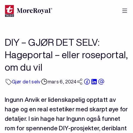
Hopp
til
hovedinnhold
DIY – GJØR DET SELV:
Hageportal – eller roseportal,
om du vil
Gjør det selv
mars 6, 2024
Ingunn Anvik er lidenskapelig opptatt av
hage og en real estetiker med skarpt øye for
detaljer. I sin hage har Ingunn også funnet
rom for spennende DIY-prosjekter, deriblant