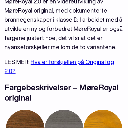
MøreRoyal 2.0 er en videreutvikling av
MøreRoyal original, med dokumenterte
brannegenskaper i klasse D. I arbeidet med å
utvikle en ny og forbedret MøreRoyal er også
fargene justert noe, det vil si at det er
nyanseforskjeller mellom de to variantene.
LES MER:
Hva er forskjellen på Original og
2.0?
Fargebeskrivelser – MøreRoyal
original