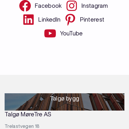
Facebook
Instagram
LinkedIn
Pinterest
YouTube
Talgø bygg
Talgø MøreTre AS
Trelastvegen 18