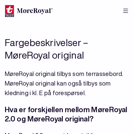
Hopp
til
hovedinnhold
Fargebeskrivelser –
MøreRoyal original
MøreRoyal original tilbys som terrassebord.
MøreRoyal original kan også tilbys som
kledning i kl. E på forespørsel.
Hva er forskjellen mellom MøreRoyal
2.0 og MøreRoyal original?