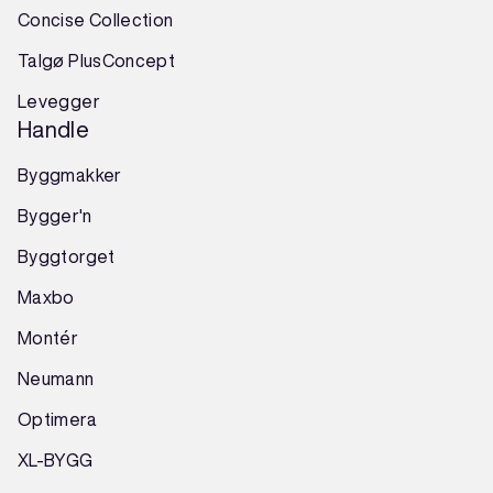
Concise Collection
Talgø PlusConcept
Levegger
Handle
Byggmakker
Bygger'n
Byggtorget
Maxbo
Montér
Neumann
Optimera
XL-BYGG