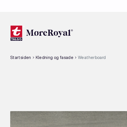
Hopp
til
hovedinnhold
Startsiden
Kledning og fasade
Weatherboard