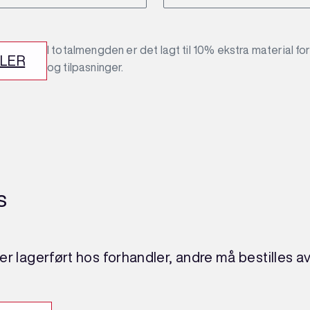
I totalmengden er det lagt til 10% ekstra material fo
DLER
og tilpasninger.
s
r lagerført hos forhandler, andre må bestilles a