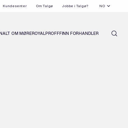
Kundesenter
Om Talgø
Jobbe i Talgø?
NO
N
ALT OM MØREROYAL
PROFF
FINN FORHANDLER