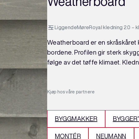
Weatherboard
Liggende
MøreRoyal kledning 2.0 – kl
Weatherboard er en skråskåret k
bordene. Profilen gir sterk sky
følge av det tøffe klimaet. Kle
Kjøp hos våre partnere
BYGGMAKKER
BYGGER
MONTÉR
NEUMANN