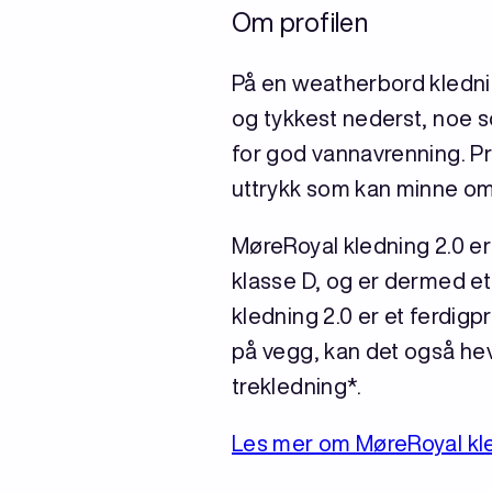
Om profilen
På en weatherbord kledning
og tykkest nederst, noe 
for god vannavrenning. Pr
uttrykk som kan minne om 
MøreRoyal kledning 2.0 e
klasse D, og er dermed e
kledning 2.0 er et ferdigp
på vegg, kan det også he
trekledning*.
Les mer om MøreRoyal kled