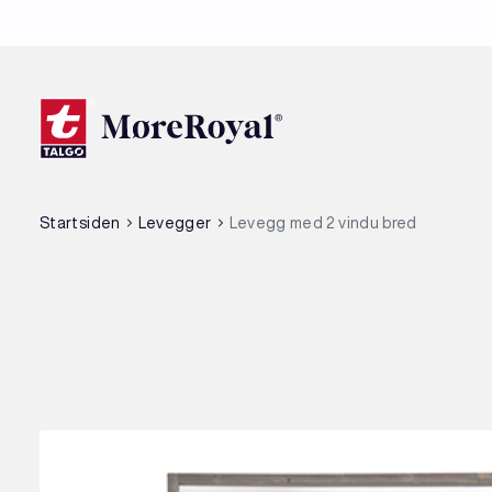
Hopp
til
hovedinnhold
Startsiden
Levegger
Levegg med 2 vindu bred