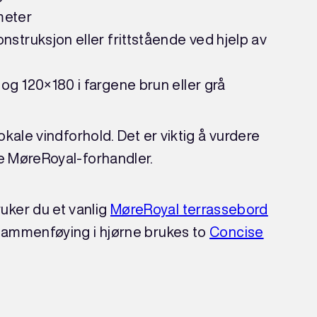
meter
nstruksjon eller frittstående ved hjelp av
og 120×180 i fargene brun eller grå
lokale vindforhold. Det er viktig å vurdere
le MøreRoyal-forhandler.
ker du et vanlig
MøreRoyal terrassebord
sammenføying i hjørne brukes to
Concise