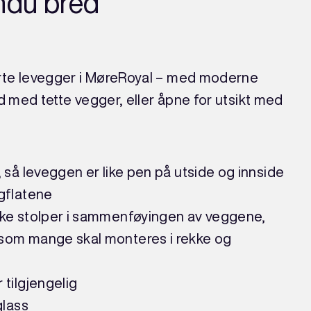
ndu bred
rte levegger i MøreRoyal – med moderne
d med tette vegger, eller åpne for utsikt med
 så leveggen er like pen på utside og innside
gflatene
kke stolper i sammenføyingen av veggene,
som mange skal monteres i rekke og
 tilgjengelig
glass