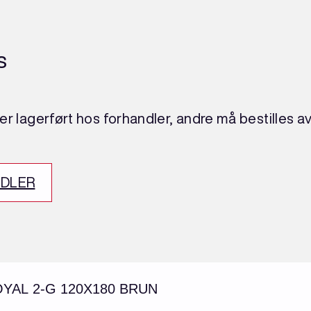
s
r lagerført hos forhandler, andre må bestilles a
NDLER
AL 2-G 120X180 BRUN