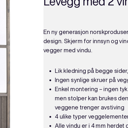
Levegg med 2 vi
En ny generasjon norskproduse
design. Skjerm for innsyn og vin
vegger med vindu.
Lik kledning på begge sider,
Ingen synlige skruer på veg
Enkel montering – ingen ty
men stolper kan brukes der
veggene trenger avstiving
4 ulike typer veggelementer
Alle vindu er i 4 mm herdet 