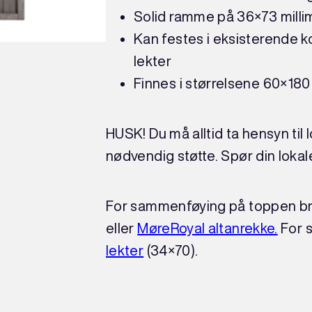
Solid ramme på 36×73 milli
Kan festes i eksisterende ko
lekter
Finnes i størrelsene 60×180 
HUSK! Du må alltid ta hensyn til 
nødvendig støtte. Spør din loka
For sammenføying på toppen bru
eller
MøreRoyal altanrekke.
For 
lekter
(34×70).