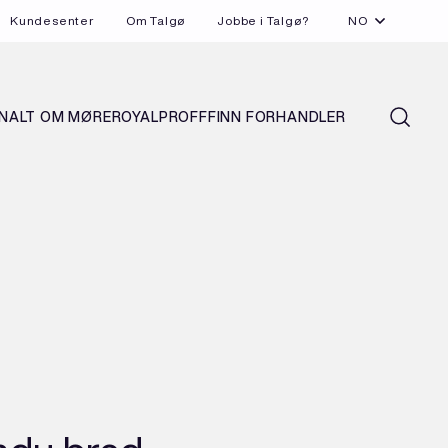
Kundesenter
Om Talgø
Jobbe i Talgø?
NO
N
ALT OM MØREROYAL
PROFF
FINN FORHANDLER