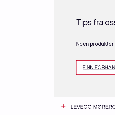
Tips fra os
Noen produkter e
FINN FORHA
LEVEGG MØREROY