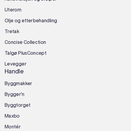
Uterom
Olje og etterbehandling
Tretak
Concise Collection
Talgø PlusConcept
Levegger
Handle
Byggmakker
Bygger'n
Byggtorget
Maxbo
Montér