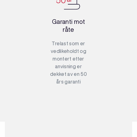
Garanti mot
råte
Trelast som er
vedlikeholdt og
montert etter
anvisning er
dekket av en 50
års garanti