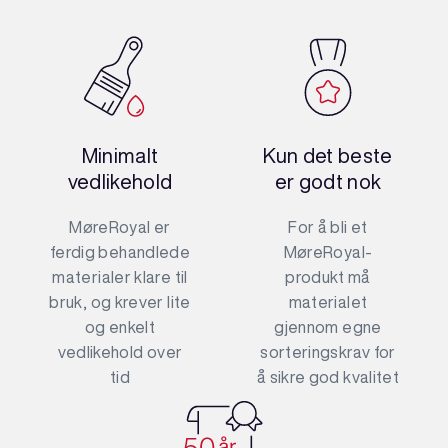
Minimalt
Kun det beste
vedlikehold
er godt nok
MøreRoyal er
For å bli et
ferdig behandlede
MøreRoyal-
materialer klare til
produkt må
bruk, og krever lite
materialet
og enkelt
gjennom egne
vedlikehold over
sorteringskrav for
tid
å sikre god kvalitet