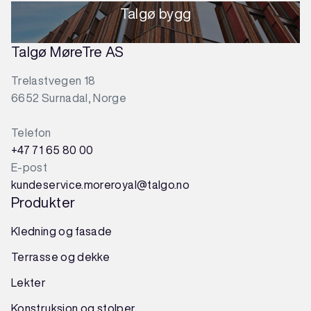
Talgø bygg
Talgø MøreTre AS
Trelastvegen 18
6652 Surnadal, Norge
Telefon
+47 71 65 80 00
E-post
kundeservice.moreroyal@talgo.no
Produkter
Kledning og fasade
Terrasse og dekke
Lekter
Konstruksjon
og
stolper