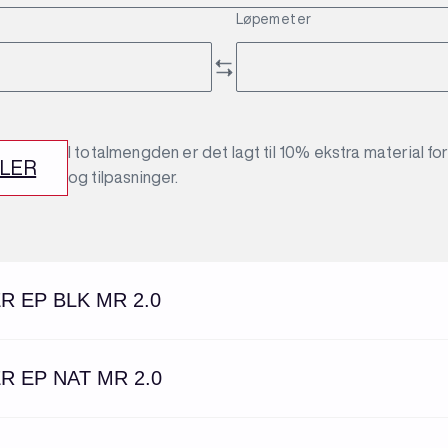
Løpemeter
I totalmengden er det lagt til 10% ekstra material fo
DLER
og tilpasninger.
FURU 19X148 BUER EP BLK MR 2.0
FURU 19X148 BUER EP NAT MR 2.0