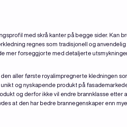
ingsprofil med skrå kanter på begge sider. Kan 
rkledning regnes som tradisjonell og anvendelig k
l de mer forseggjorte med detaljerte utsmykninger
r den aller første royalimpregnerte kledningen s
t unikt og nyskapende produkt på fasademarkede
rodukt og derfor ikke vil endre brannklasse etter 
vdes at den har bedre brannegenskaper enn mye