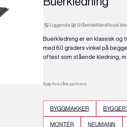
Buerkledning
Liggende
Stående
MøreRoyal kledn
Buerkledning er en klassisk og tr
med 60 graders vinkel på begge 
oftest som stående kledning, m
Kjøp hos våre partnere
BYGGMAKKER
BYGGER
MONTÉR
NEUMANN