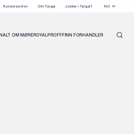
Kundesenter
Om Talgø
Jobbe i Talgø?
NO
N
ALT OM MØREROYAL
PROFF
FINN FORHANDLER