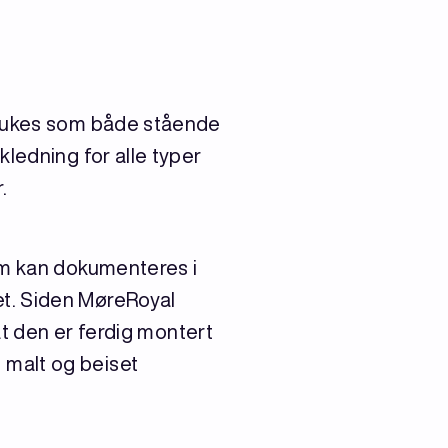
brukes som både stående
ledning for alle typer
.
om kan dokumenteres i
t. Siden MøreRoyal
at den er ferdig montert
 malt og beiset