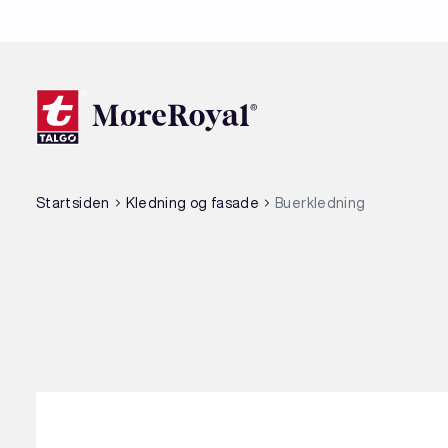
Hopp
til
hovedinnhold
Startsiden
Kledning og fasade
Buerkledning