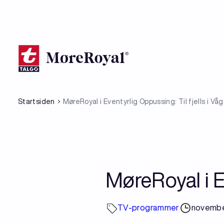
Hopp
til
hovedinnhold
Startsiden
MøreRoyal i Eventyrlig Oppussing: Til fjells i Vå
MøreRoyal i Ev
TV-programmer
novembe