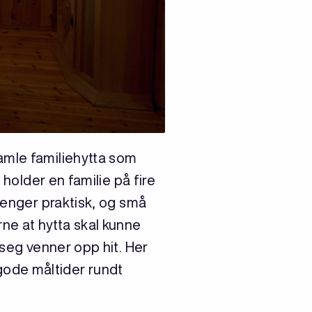
amle familiehytta som
 holder en familie på fire
 lenger praktisk, og små
erne at hytta skal kunne
 seg venner opp hit. Her
g gode måltider rundt