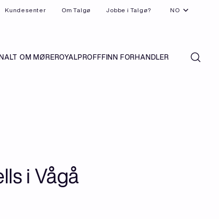
Kundesenter
Om Talgø
Jobbe i Talgø?
NO
N
ALT OM MØREROYAL
PROFF
FINN FORHANDLER
lls i Vågå