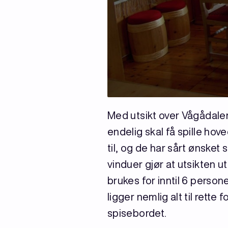
Med utsikt over Vågådalen
endelig skal få spille hov
til, og de har sårt ønske
vinduer gjør at utsikten ut
brukes for inntil 6 person
ligger nemlig alt til rette
spisebordet.