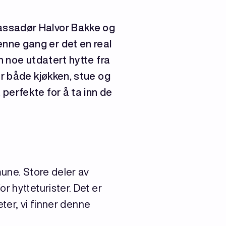
assadør Halvor Bakke og
nne gang er det en real
n noe utdatert hytte fra
år både kjøkken, stue og
perfekte for å ta inn de
mune. Store deler av
r hytteturister. Det er
æter, vi finner denne