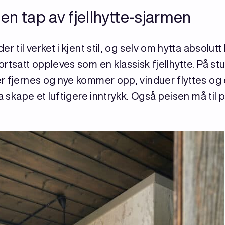
en tap av fjellhytte-sjarmen
r til verket i kjent stil, og selv om hytta absolut
rtsatt oppleves som en klassisk fjellhytte. På stu
r fjernes og nye kommer opp, vinduer flyttes og
a skape et luftigere inntrykk. Også peisen må til p