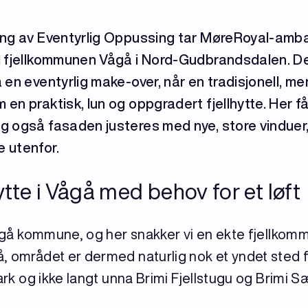
song av Eventyrlig Oppussing tar MøreRoyal-amb
l fjellkommunen Vågå i Nord-Gudbrandsdalen. De
 en eventyrlig make-over, når en tradisjonell, me
en praktisk, lun og oppgradert fjellhytte. Her f
 også fasaden justeres med nye, store vinduer, 
 utenfor.
ytte i Vågå med behov for et løft
 Vågå kommune, og her snakker vi en ekte fjellkom
, området er dermed naturlig nok et yndet sted fo
park og ikke langt unna Brimi Fjellstugu og Brimi S