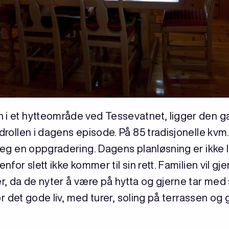
 i et hytteområde ved Tessevatnet, ligger den g
edrollen i dagens episode. På 85 tradisjonelle kvm.
t seg en oppgradering. Dagens planløsning er ikke
enfor slett ikke kommer til sin rett. Familien vil gj
er, da de nyter å være på hytta og gjerne tar med
 for det gode liv, med turer, soling på terrassen o