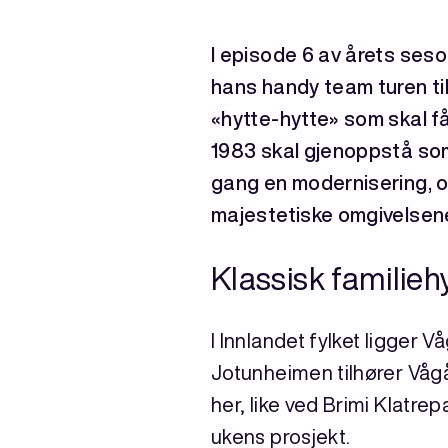
I episode 6 av årets se
hans handy team turen ti
«hytte-hytte» som skal få
1983 skal gjenoppstå som 
gang en modernisering, og
majestetiske omgivelsene
Klassisk familieh
I Innlandet fylket ligger
Jotunheimen tilhører Vågå
her, like ved Brimi Klatre
ukens prosjekt.