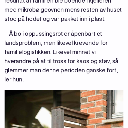
resultat at familien ble boende i kjelleren
med mikrobølgeovnen mens resten av huset
stod på hodet og var pakket inn i plast.
– Å bo i oppussingsrot er åpenbart et i-
landsproblem, men likevel krevende for
familielogistikken. Likevel minnet vi
hverandre på at til tross for kaos og støv, så
glemmer man denne perioden ganske fort,
ler hun.