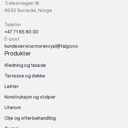
Trelastvegen 18
6652 Surnadal, Norge
Telefon
+47 71 65 80 00
E-post
kundeservice.moreroyal@talgo.no
Produkter
Kledning og fasade
Terrasse og dekke
Lekter
Konstruksjon
og
stolper
Uterom
Olje og etterbehandling