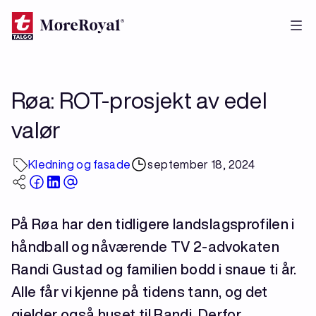
Hopp
til
hovedinnhold
Røa: ROT-prosjekt av edel
valør
Kledning og fasade
september 18, 2024
På Røa har den tidligere landslagsprofilen i
håndball og nåværende TV 2-advokaten
Randi Gustad og familien bodd i snaue ti år.
Alle får vi kjenne på tidens tann, og det
gjelder også huset til Randi. Derfor