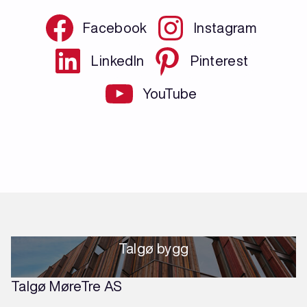
Facebook
Instagram
LinkedIn
Pinterest
YouTube
Talgø bygg
Talgø MøreTre AS