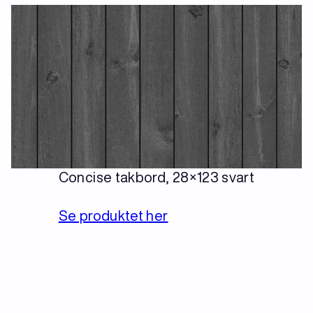
Concise takbord, 28×123 svart
Se produktet her