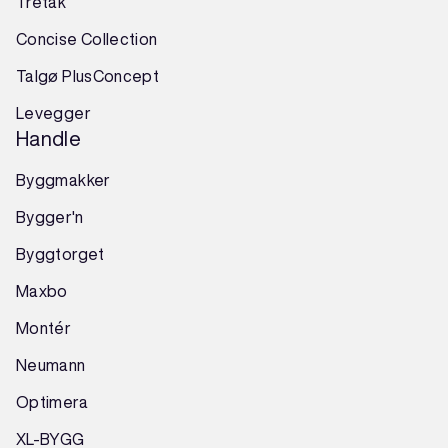
Tretak
Concise Collection
Talgø PlusConcept
Levegger
Handle
Byggmakker
Bygger'n
Byggtorget
Maxbo
Montér
Neumann
Optimera
XL-BYGG