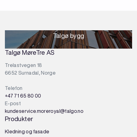
Talgø bygg
Talgø MøreTre AS
Trelastvegen 18
6652 Surnadal, Norge
Telefon
+47 71 65 80 00
E-post
kundeservice.moreroyal@talgo.no
Produkter
Kledning og fasade