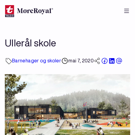
Hopp
til
hovedinnhold
Ullerål skole
Barnehager og skoler
mai 7, 2020