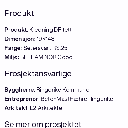
Produkt
Produkt
: Kledning DF tett
Dimensjon
: 19×148
Farge
: Setersvart RS.25
Miljø:
BREEAM NOR Good
Prosjektansvarlige
Byggherre
: Ringerike Kommune
Entreprenør
: BetonMastHæhre Ringerike
Arkitekt
: L2 Arkitekter
Se mer om prosjektet