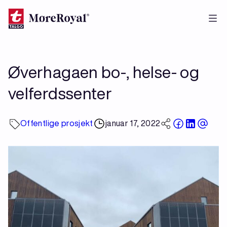
Hopp
til
hovedinnhold
Øverhagaen bo-, helse- og
velferdssenter
Offentlige prosjekt
januar 17, 2022