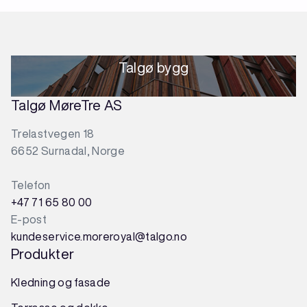
Talgø bygg
Talgø MøreTre AS
Trelastvegen 18
6652 Surnadal, Norge
Telefon
+47 71 65 80 00
E-post
kundeservice.moreroyal@talgo.no
Produkter
Kledning og fasade