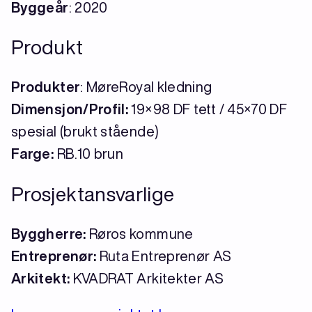
Byggeår
: 2020
Produkt
Produk
ter
: MøreRoyal kledning
Dimensjon/Profil:
19×98 DF tett / 45×70 DF
spesial (brukt stående)
Farge:
RB.10 brun
Prosjektansvarlige
Byggherre:
Røros kommune
Entreprenør:
Ruta Entreprenør AS
Arkitekt:
KVADRAT Arkitekter AS