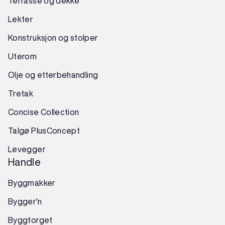
Terrasse og dekke
Lekter
Konstruksjon
og
stolper
Uterom
Olje og etterbehandling
Tretak
Concise Collection
Talgø PlusConcept
Levegger
Handle
Byggmakker
Bygger'n
Byggtorget