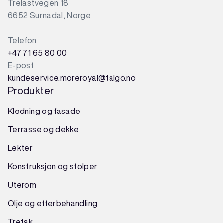
Trelastvegen 18
6652 Surnadal, Norge
Telefon
+47 71 65 80 00
E-post
kundeservice.moreroyal@talgo.no
Produkter
Kledning og fasade
Terrasse og dekke
Lekter
Konstruksjon
og
stolper
Uterom
Olje og etterbehandling
Tretak