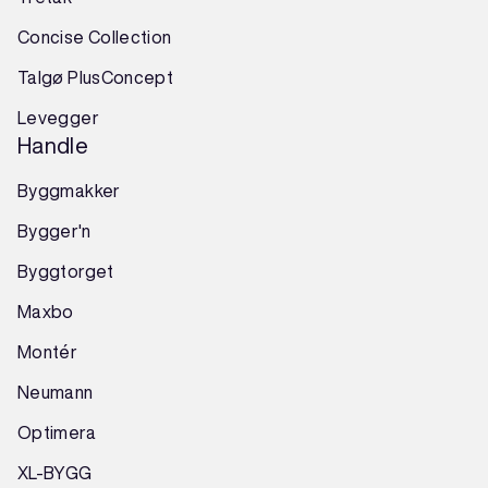
Concise Collection
Talgø PlusConcept
Levegger
Handle
Byggmakker
Bygger'n
Byggtorget
Maxbo
Montér
Neumann
Optimera
XL-BYGG