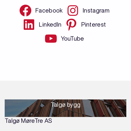
Facebook
Instagram
LinkedIn
Pinterest
YouTube
Talgø bygg
Talgø MøreTre AS