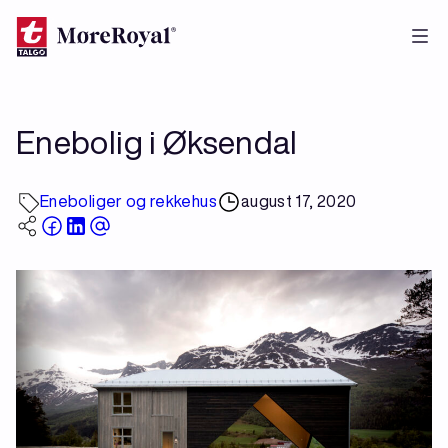
Hopp
til
hovedinnhold
Enebolig i Øksendal
Eneboliger og rekkehus
august 17, 2020