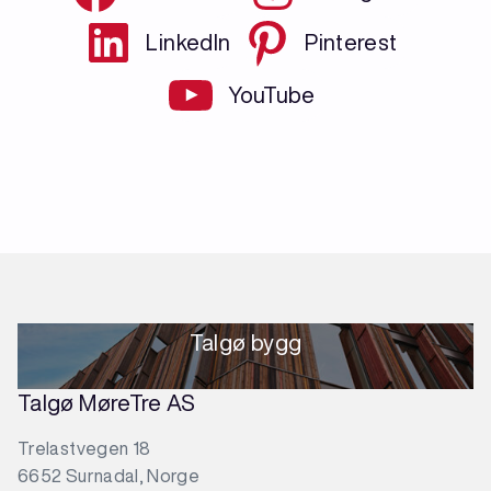
LinkedIn
Pinterest
YouTube
Talgø bygg
Talgø MøreTre AS
Trelastvegen 18
6652 Surnadal, Norge