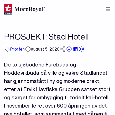
Hopp
til
hovedinnhold
PROSJEKT: Stad Hotell
Proffen
august 5, 2020
De to sjøbodene Furebuda og
Hoddevikbuda på ville og vakre Stadlandet
har gjennomstått i ny og moderne drakt,
etter at Ervik Havfiske Gruppen satset stort
og sørget for ombygging til todelt kai-hotell.
I november feiret over 600 åpningen av det
nye hotellet, som sammenfalt med dåpen til