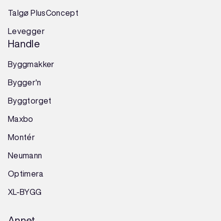
Talgø PlusConcept
Levegger
Handle
Byggmakker
Bygger'n
Byggtorget
Maxbo
Montér
Neumann
Optimera
XL-BYGG
Annet