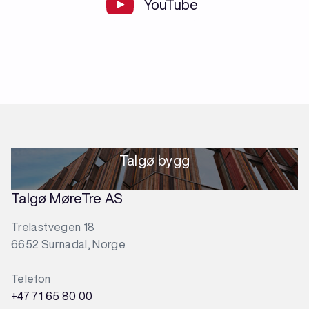
YouTube
Talgø bygg
Talgø MøreTre AS
Trelastvegen 18
6652 Surnadal, Norge
Telefon
+47 71 65 80 00