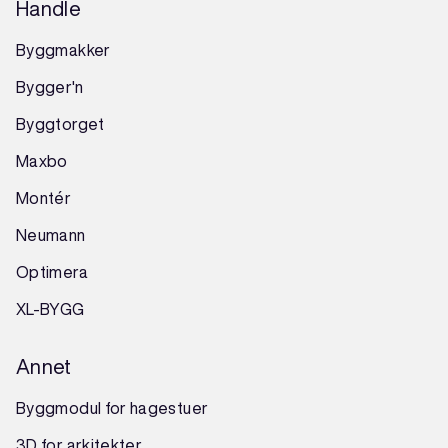
Handle
Byggmakker
Bygger'n
Byggtorget
Maxbo
Montér
Neumann
Optimera
XL-BYGG
Annet
Byggmodul for hagestuer
3D for arkitekter