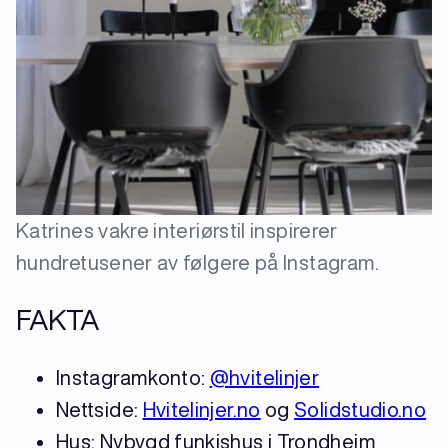
Katrines vakre interiørstil inspirerer
hundretusener av følgere på Instagram.
FAKTA
Instagramkonto:
@hvitelinjer
Nettside:
Hvitelinjer.no
og
Solidstudio.no
Hus: Nybygd funkishus i Trondheim