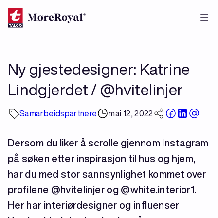
Hopp
til
hovedinnhold
Ny gjestedesigner: Katrine
Lindgjerdet / @hvitelinjer
Samarbeidspartnere
mai 12, 2022
Dersom du liker å scrolle gjennom Instagram
på søken etter inspirasjon til hus og hjem,
har du med stor sannsynlighet kommet over
profilene @hvitelinjer og @white.interior1.
Her har interiørdesigner og influenser