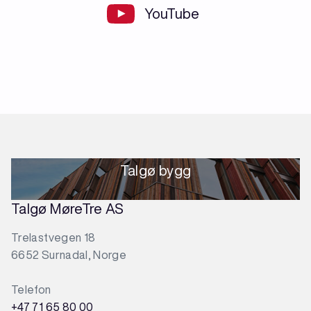
YouTube
Talgø bygg
Talgø MøreTre AS
Trelastvegen 18
6652 Surnadal, Norge
Telefon
+47 71 65 80 00