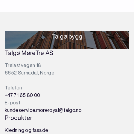
Talgø bygg
Talgø MøreTre AS
Trelastvegen 18
6652 Surnadal, Norge
Telefon
+47 71 65 80 00
E-post
kundeservice.moreroyal@talgo.no
Produkter
Kledning og fasade