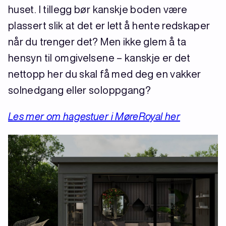
huset. I tillegg bør kanskje boden være
plassert slik at det er lett å hente redskaper
når du trenger det? Men ikke glem å ta
hensyn til omgivelsene – kanskje er det
nettopp her du skal få med deg en vakker
solnedgang eller soloppgang?
Les mer om hagestuer i MøreRoyal her