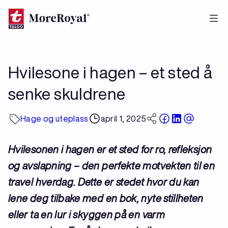
Hopp
til
hovedinnhold
Hvilesone i hagen – et sted å
senke skuldrene
Hage og uteplass
april 1, 2025
Hvilesonen i hagen er et sted for ro, refleksjon
og avslapning – den perfekte motvekten til en
travel hverdag. Dette er stedet hvor du kan
lene deg tilbake med en bok, nyte stillheten
eller ta en lur i skyggen på en varm