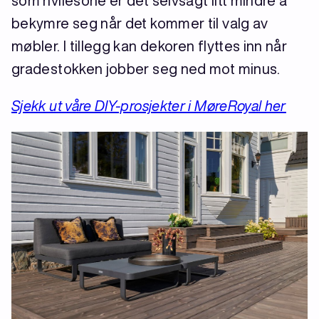
som hvilesone er det selvsagt litt mindre å
bekymre seg når det kommer til valg av
møbler. I tillegg kan dekoren flyttes inn når
gradestokken jobber seg ned mot minus.
Sjekk ut våre DIY-prosjekter i MøreRoyal her